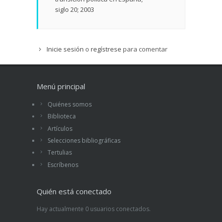
siglo 20; 2003
Inicie sesión
o
regístrese
para comentar
Menú principal
Quiénes somos
Biblioteca
Artículos
Selecciones bibliográficas
Tertulias
Escríbenos
Quién está conectado
Hay actualmente 0 usuarios conectados.