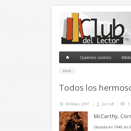
Pasar al contenido principal
Quiénes somos
Bibl
Inicio
Todos los hermoso
06 Mayo, 2007
por
cdl
1 
McCarthy, Co
Situada en 1949, en l