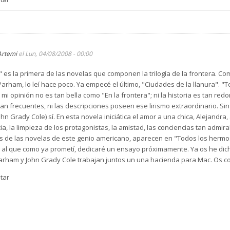
Artemi
el Lun, 04/08/2008 - 00:00
es la primera de las novelas que componen la trilogía de la frontera. Co
y Parham, lo leí hace poco. Ya empecé el último, "Ciudades de la llanura". 
 mi opinión no es tan bella como "En la frontera"; ni la historia es tan redo
tan frecuentes, ni las descripciones poseen ese lirismo extraordinario. Sin
n Grady Cole) sí. En esta novela iniciática el amor a una chica, Alejandra, 
a, la limpieza de los protagonistas, la amistad, las conciencias tan admirab
emas de las novelas de este genio americano, aparecen en "Todos los hermo
 al que como ya prometí, dedicaré un ensayo próximamente. Ya os he dicho
y Parham y John Grady Cole trabajan juntos un una hacienda para Mac. Os c
tar