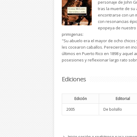
personaje de John G
tras la muerte de su
encontrarse con un m
con resonancias épic
epopeya de nuestro t
primigenas:
"Su abuelo era el mayor de ocho chicos y
les cocearon caballos. Perecieron en in
últimos en Puerto Rico en 1898 y aquel a
posesiones y reflexionar largo rato sobr
Ediciones
Edición
Editorial
2005
De bolsillo
Inicie sesión
o
regístrese
para comen