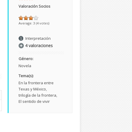
Valoración Socios
Average:
3
(
4
votes)
Interpretación
4 valoraciones
Género:
Novela
Tema(s):
En la frontera entre
Texas y México
trilogía de la frontera
El sentido de vivir