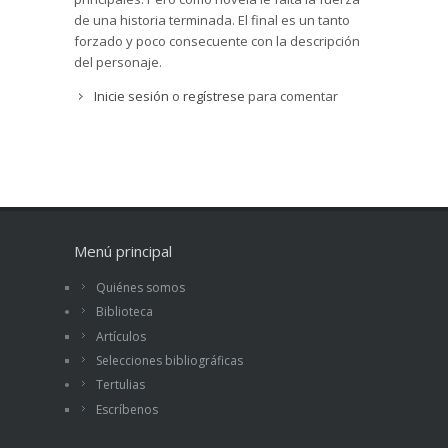
de una historia terminada. El final es un tanto
forzado y poco consecuente con la descripción
del personaje.
Inicie sesión
o
regístrese
para comentar
Menú principal
Quiénes somos
Biblioteca
Artículos
Selecciones bibliográficas
Tertulias
Escríbenos