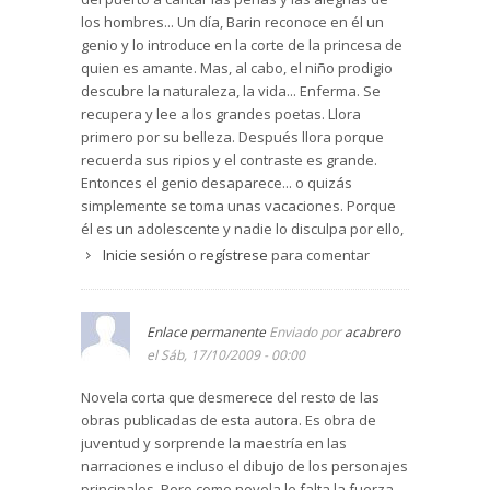
los hombres... Un día, Barin reconoce en él un
genio y lo introduce en la corte de la princesa de
quien es amante. Mas, al cabo, el niño prodigio
descubre la naturaleza, la vida... Enferma. Se
recupera y lee a los grandes poetas. Llora
primero por su belleza. Después llora porque
recuerda sus ripios y el contraste es grande.
Entonces el genio desaparece... o quizás
simplemente se toma unas vacaciones. Porque
él es un adolescente y nadie lo disculpa por ello,
ni le sabe entender. El niño prodigio no deja de
Inicie sesión
o
regístrese
para comentar
serlo de la noche a la mañana. No deja de serlo
nunca, en mi lectura. Pero los que lo escuchan, la
princesa, sus padres, los hombres del puerto...
Enlace permanente
Enviado por
acabrero
no saben que deben esperar.
el Sáb, 17/10/2009 - 00:00
Lo mejor del libro es cómo trata el asunto del
"talento", del "genio creador", el tópico del amor
Novela corta que desmerece del resto de las
interesado y la crisis que en gente de excesiva
obras publicadas de esta autora. Es obra de
sensibilidad puede acabar, si no posee las
juventud y sorprende la maestría en las
ayudas necesarias, trágicamente.
narraciones e incluso el dibujo de los personajes
Magistral. Pero muy duro, muy amargo.
principales. Pero como novela le falta la fuerza