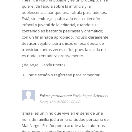
lineal, de historia posible y es un prototipo, si se
quiere, de fábula sobre la infancia y la
adolescencia, aunque una fábula para adultos.
Está, sin embargo, publicada en la colección
infantil y juvenil de la editorial, cuando su
contenido es bastante pesimista y dramático;
con un final nada apropiado, incluso claramente
desaconsejable, para chicos en esa época de
transición tantas veces difícil, pues la salida no
es nada alentadora precisamente.
( de Ángel García Prieto)
Inicie sesión
o
regístrese
para comentar
Enlace permanente
Enviado por
Artemi
el
Dom, 18/10/2009 - 00:00
Ismael es un niño que vive en el seno de una
humilde familia judía en una ciudad portuaria del
Mar Negro. El niño-poeta acude a las tabernas
del puerto a cantar las penas y las alegrías de