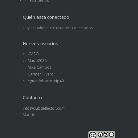
Escríbenos
Quién está conectado
Hay actualmente 0 usuarios conectados.
Nuevos usuarios
ICARO
Madb2026
Mika Campos
Carmen Rivero
egnaldobarrosvip40
Contacto
info@clubdellector.com
Madrid