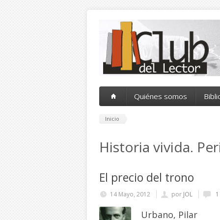
Pasar al contenido principal
Quiénes somos
Bibl
Inicio
Historia vivida. P
El precio del trono
14 Mayo, 2012
por
JOL
1
Urbano, Pilar