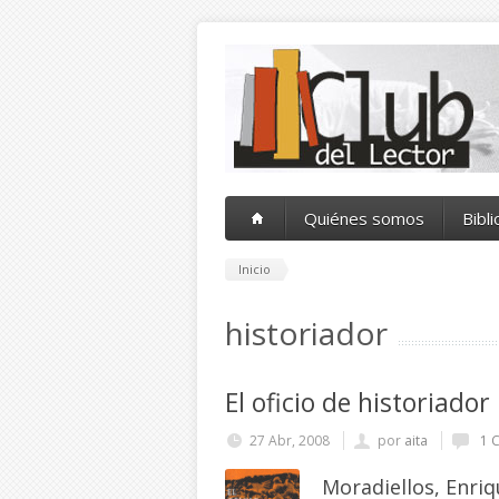
Pasar al contenido principal
Quiénes somos
Bibl
Inicio
historiador
El oficio de historiador
27 Abr, 2008
por
aita
1 
Moradiellos, Enri