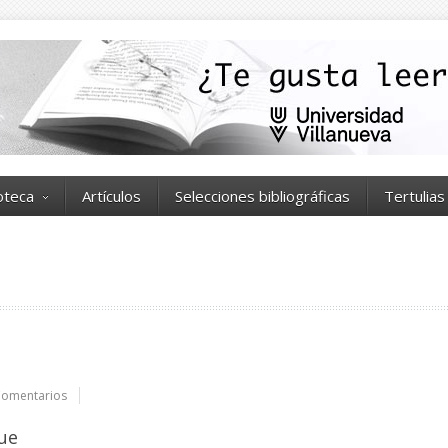
ioteca
Artículos
Selecciones bibliográficas
Tertulias
Comentarios
que