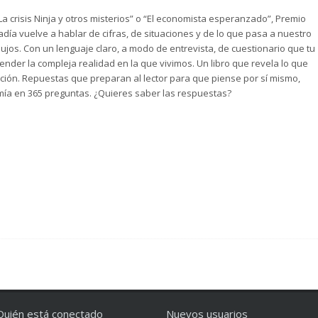
 crisis Ninja y otros misterios” o “El economista esperanzado”, Premio
ía vuelve a hablar de cifras, de situaciones y de lo que pasa a nuestro
pujos. Con un lenguaje claro, a modo de entrevista, de cuestionario que tu
nder la compleja realidad en la que vivimos. Un libro que revela lo que
ción. Repuestas que preparan al lector para que piense por sí mismo,
mía en 365 preguntas. ¿Quieres saber las respuestas?
Quién está conectado
Nuevos usuarios