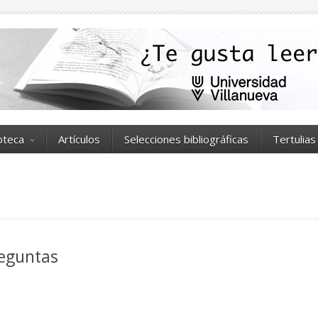
ioteca
Artículos
Selecciones bibliográficas
Tertulias
eguntas