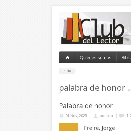
Pasar al contenido principal
Quiénes somos
Bibl
Inicio
palabra de honor
Palabra de honor
01 Nov, 2025
por
aita
1 
Freire, Jorge