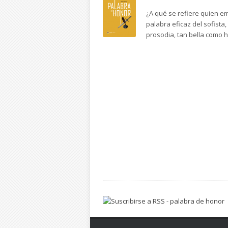
¿A qué se refiere quien em
palabra eficaz del sofista
prosodia, tan bella como hu