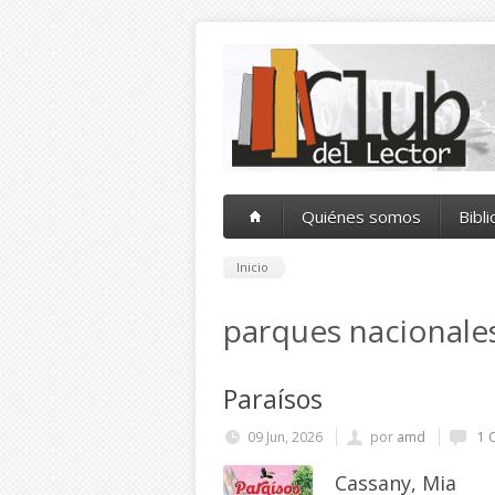
Pasar al contenido principal
Quiénes somos
Bibl
Inicio
parques nacionale
Paraísos
09 Jun, 2026
por
amd
1 
Cassany, Mia