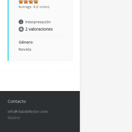
Average:
4
(
2
votes)
Interpretación
2 valoraciones
Género:
Novela
Contacto
info@clubdellector.com
Madrid