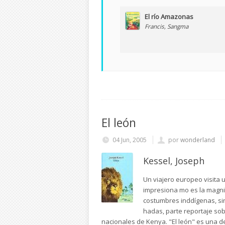
El río Amazonas
Francis, Sangma
El león
04 Jun, 2005
por
wonderland
Kessel, Joseph
Un viajero europeo visita u
impresiona mo es la magnif
costumbres inddígenas, si
hadas, parte reportaje sob
nacionales de Kenya. "El león" es una de