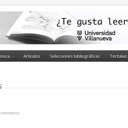
ioteca
Artículos
Selecciones bibliográficas
Tertulias
s
Comentarios