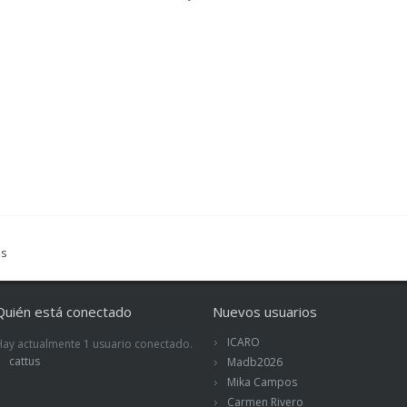
Quién está conectado
Nuevos usuarios
ICARO
Hay actualmente 1 usuario conectado.
cattus
Madb2026
Mika Campos
Carmen Rivero