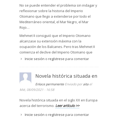
No se puede entender el problema sin indagar y
reflexionar sobre la historia del Imperio
Otomano que llego a extenderse por todo el
Mediterráneo oriental, el Mar Negro, el Mar
Rojo…
Mehmet II consiguió que el Imperio Otomano
alcanzase su extensión máxima con la
ocupación de los Balcanes. Pero tras Mehmet II
comienza el declive del Imperio Otomano que
poco a poco ver disminuir su poder. En el tratado
Inicie sesión
o
regístrese
para comentar
de Berlín de 1878, la situación ha cambiado con la
independencia de Serbia, 1813, y Grecia, 1830.
Francia había incorporado a su territorio Argelia y
Novela histórica situada en
Túnez. El Reino Unido se hace con Egipto y Creta.
Enlace permanente
Enviado por
aita
el
Italia con Libia.
Mié, 08/09/2021 - 16:58
Los rusos habían invadido Crimea y, mediante la
intervención de Francia e Inglaterra en la Guerra
Novela histórica situada en el siglo XX en Europa
de Crimea, 1853-1856, Crimea y el Danubio
acerca del terrorismo.
Leer artículo >>
quedan libres y Bulgaria consigue la
Inicie sesión
o
regístrese
para comentar
independencia.