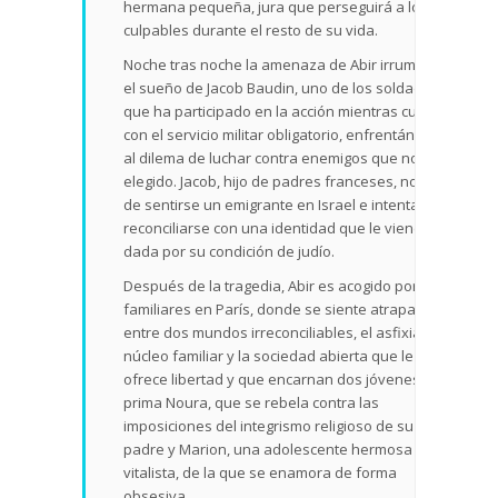
hermana pequeña, jura que perseguirá a los
culpables durante el resto de su vida.
Noche tras noche la amenaza de Abir irrumpe en
el sueño de Jacob Baudin, uno de los soldados
que ha participado en la acción mientras cumplía
con el servicio militar obligatorio, enfrentándose
al dilema de luchar contra enemigos que no ha
elegido. Jacob, hijo de padres franceses, no deja
de sentirse un emigrante en Israel e intenta
reconciliarse con una identidad que le viene
dada por su condición de judío.
Después de la tragedia, Abir es acogido por unos
familiares en París, donde se siente atrapado
entre dos mundos irreconciliables, el asfixiante
núcleo familiar y la sociedad abierta que le
ofrece libertad y que encarnan dos jóvenes: su
prima Noura, que se rebela contra las
imposiciones del integrismo religioso de su
padre y Marion, una adolescente hermosa y
vitalista, de la que se enamora de forma
obsesiva.