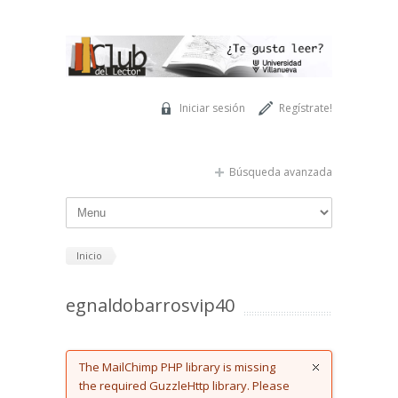
Pasar al contenido principal
Iniciar sesión
Regístrate!
Búsqueda avanzada
Inicio
egnaldobarrosvip40
Error message
The MailChimp PHP library is missing
the required GuzzleHttp library. Please