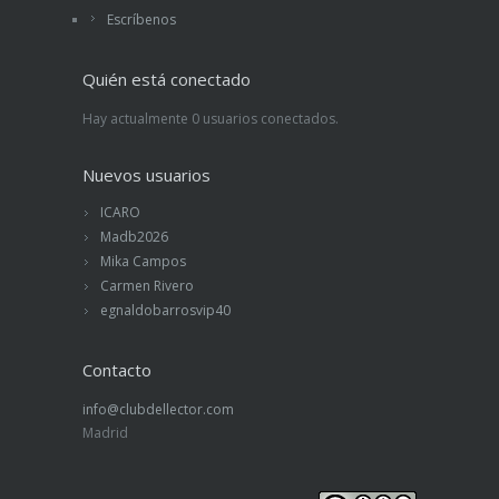
Escríbenos
Quién está conectado
Hay actualmente 0 usuarios conectados.
Nuevos usuarios
ICARO
Madb2026
Mika Campos
Carmen Rivero
egnaldobarrosvip40
Contacto
info@clubdellector.com
Madrid