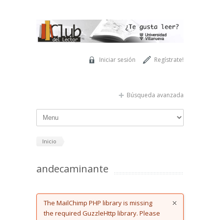
Pasar al contenido principal
Iniciar sesión
Regístrate!
Búsqueda avanzada
Inicio
andecaminante
Error message
The MailChimp PHP library is missing
the required GuzzleHttp library. Please