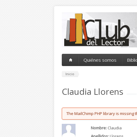
Pasar al contenido principal
Quiénes somos
Bibl
Inicio
Claudia Llorens
Error message
The MailChimp PHP library is missing t
Nombre:
Claudia
Apellidos:
Llorens