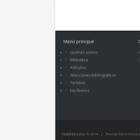
Menú principal
Quiénes somos
Biblioteca
Artículos
Selecciones bibliográficas
Tertulias
Escríbenos
ClubDelLector
© 2014 | Revista Electrónica ed