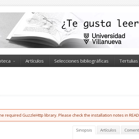
ioteca
Artículos
Selecciones bibliográficas
Tertulias
he required GuzzleHttp library. Please check the installation notes in READ
Sinopsis
Artículos
Coment