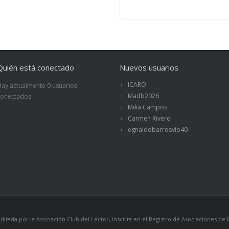
Quién está conectado
Nuevos usuarios
ICARO
Hay actualmente 0 usuarios
Madb2026
conectados.
Mika Campos
Carmen Rivero
egnaldobarrosvip40
itada por la Asociación Club del Lector, inscrita en el Registro de Asociaciones 