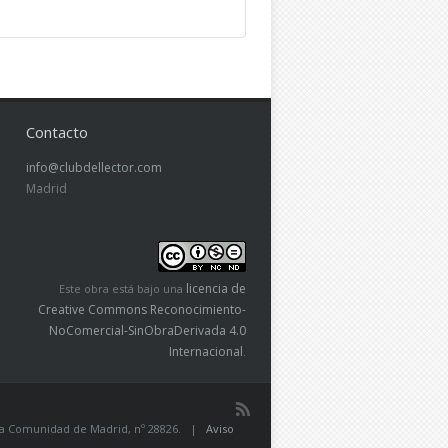
Contacto
info@clubdellector.com
Madrid
licencia de
Este obra está bajo una
Creative Commons Reconocimiento-
NoComercial-SinObraDerivada 4.0
Internacional
.
de la Comunidad de Madrid, nº 28826. |
Aviso