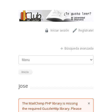
Pasar al contenido principal
Iniciar sesión
Regístrate!
Búsqueda avanzada
Inicio
jose
Error message
The MailChimp PHP library is missing
the required GuzzleHttp library. Please