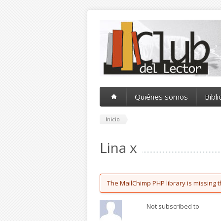
Pasar al contenido principal
Quiénes somos
Bibl
Inicio
Lina x
Error message
The MailChimp PHP library is missing t
Not subscribed to