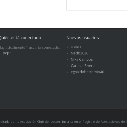
Quién está conectado
Nuevos usuarios
ICARO
Hay actualmente 1 usuario conectado.
pepo
Madb2026
Mika Campos
Carmen Rivero
egnaldobarrosvip40
itada por la Asociación Club del Lector, inscrita en el Registro de Asociaciones 