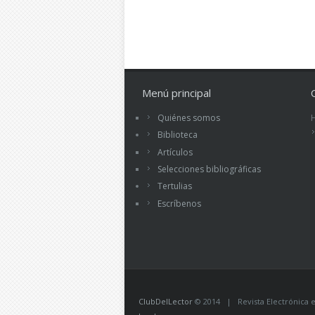
Menú principal
Quiénes somos
Biblioteca
Artículos
Selecciones bibliográficas
Tertulias
Escríbenos
ClubDelLector
© 2014 | Revista Electrónica ed