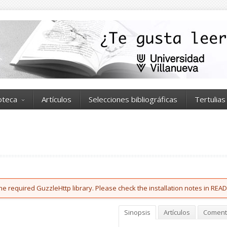
ioteca
Artículos
Selecciones bibliográficas
Tertulias
he required GuzzleHttp library. Please check the installation notes in READ
Sinopsis
Artículos
Coment