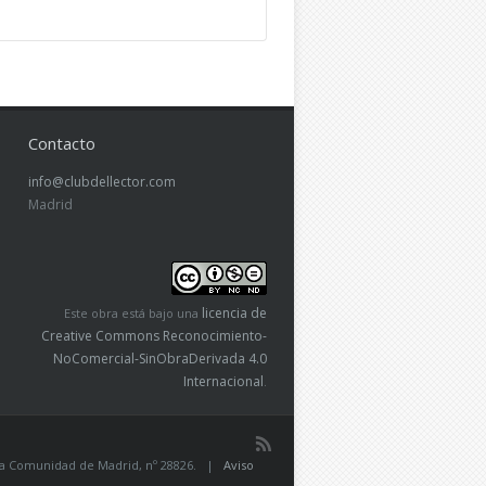
Contacto
info@clubdellector.com
Madrid
licencia de
Este obra está bajo una
Creative Commons Reconocimiento-
NoComercial-SinObraDerivada 4.0
Internacional
.
de la Comunidad de Madrid, nº 28826. |
Aviso