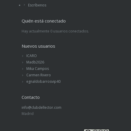
Escríbenos
Quién está conectado
Hay actualmente 0 usuarios conectados.
Nuevos usuarios
ICARO
Madb2026
Mika Campos
Carmen Rivero
egnaldobarrosvip40
Contacto
info@clubdellector.com
Madrid