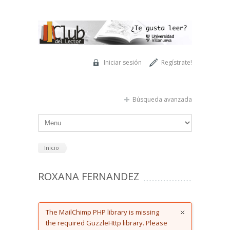
Pasar al contenido principal
Iniciar sesión
Regístrate!
Búsqueda avanzada
Inicio
ROXANA FERNANDEZ
Error message
The MailChimp PHP library is missing
the required GuzzleHttp library. Please