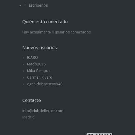
Escríbenos
Quién está conectado
Hay actualmente 0 usuarios conectados.
Nuevos usuarios
ICARO
Madb2026
Mika Campos
Carmen Rivero
egnaldobarrosvip40
Contacto
info@clubdellector.com
Madrid