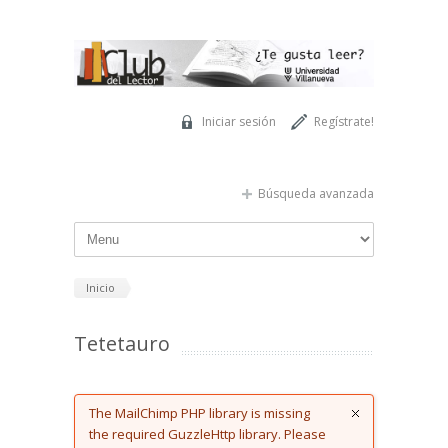
Pasar al contenido principal
Iniciar sesión
Regístrate!
Búsqueda avanzada
Inicio
Tetetauro
Error message
The MailChimp PHP library is missing
the required GuzzleHttp library. Please