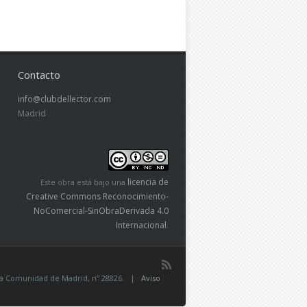
Contacto
info@clubdellector.com
Madrid
licencia de
Este obra está bajo una
Creative Commons Reconocimiento-
NoComercial-SinObraDerivada 4.0
Internacional
.
de la Comunidad de Madrid, nº 28826. |
Aviso