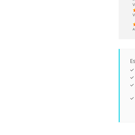
V
V
A
Es