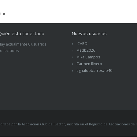
tar
Quién está conectado
Nuevos usuarios
ICARO
Hay actualmente 0 usuarios
Madb2026
conectados.
Mika Campos
Carmen Rivero
egnaldobarrosvip40
itada por la Asociación Club del Lector, inscrita en el Registro de Asociaciones 