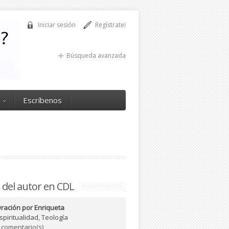
Iniciar sesión
Regístrate!
Búsqueda avanzada
Escríbenos
 del autor en CDL
ración por Enriqueta
spiritualidad
,
Teología
 comentario(s)