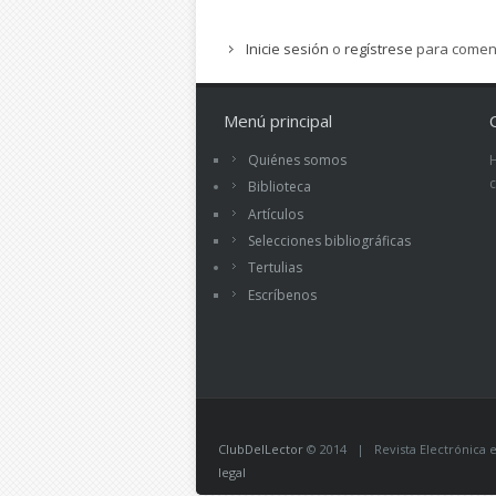
Inicie sesión
o
regístrese
para comen
Menú principal
Quiénes somos
Biblioteca
Artículos
Selecciones bibliográficas
Tertulias
Escríbenos
ClubDelLector
© 2014 | Revista Electrónica ed
legal