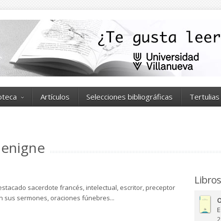
ioteca
Artículos
Selecciones bibliográficas
Tertulias
Benigne
Libros
estacado sacerdote francés, intelectual, escritor, preceptor
en sus sermones, oraciones fúnebres...
O
E
2