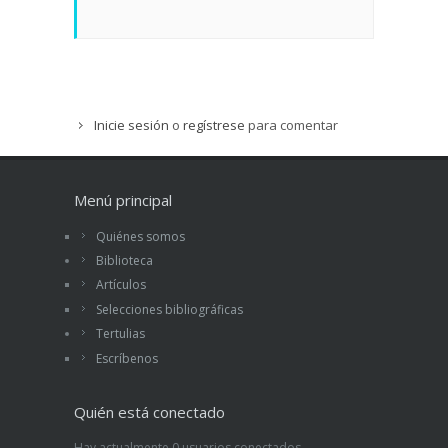
Inicie sesión
o
regístrese
para comentar
Menú principal
Quiénes somos
Biblioteca
Artículos
Selecciones bibliográficas
Tertulias
Escríbenos
Quién está conectado
Hay actualmente 0 usuarios conectados.