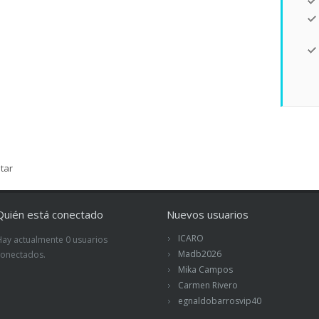
tar
Quién está conectado
Nuevos usuarios
ICARO
Hay actualmente 0 usuarios
Madb2026
conectados.
Mika Campos
Carmen Rivero
egnaldobarrosvip40