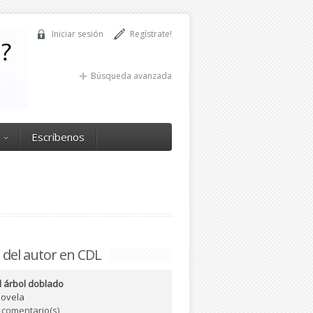
Iniciar sesión
Regístrate!
Búsqueda avanzada
Escríbenos
 del autor en CDL
l árbol doblado
ovela
 comentario(s)