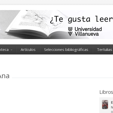
ioteca
Artículos
Selecciones bibliográficas
Tertulias
Ana
Libros
E
N
0