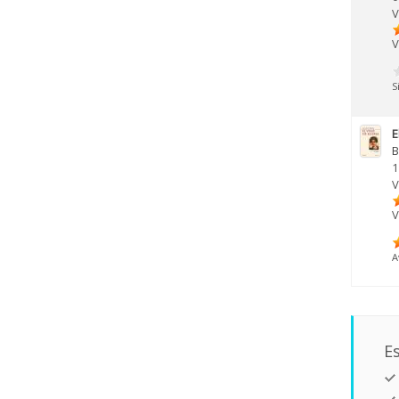
V
V
S
E
B
1
V
V
A
Es