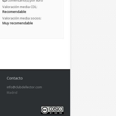
0,5
comentario(s) por libro
Valoración media CDL:
Recomendable
Valoración media socios:
Muy recomendable
Contacto
info@clubdellector.com
Madrid