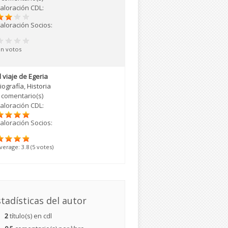
aloración CDL:
aloración Socios:
in votos
l viaje de Egeria
iografía
,
Historia
 comentario(s)
aloración CDL:
aloración Socios:
verage:
3.8
(
5
votes)
tadísticas del autor
2
título(s) en cdl