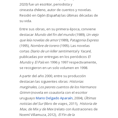
2020) fue un
escritor
, periodista y
cineasta
chileno
, autor de cuentos y novelas.
Residió en
Gijón
(
España
) las últimas décadas de
su vida.
Entre sus obras, en su primera época, conviene
destacar
Mundo del fin del mundo
(1989),
Un viejo
que leía novelas de amor
(1989),
Patagonia Express
(1995),
Nombre de torero
(1995). Las novelas
cortas
Diario de un killer sentimental
y
Yacaré
,
publicadas por entregas en los periódicos
El
Mundo
y
El País
en 1996 y 1997 respectivamente,
se recogieron en un solo volumen en 1998.
A partir del año 2000, entre su producción
destacan las siguientes obras:
Historias
marginales,
Los peores cuentos de los Hermanos
Grimm
(novela en coautoría con el escritor
uruguayo
Mario Delgado Aparaín
, 2004),
Últimas
noticias del Sur
(libro de viajes, 2011),
Historia de
Max, de Mix y de Mex
(relato con ilustraciones de
Noemí Villamuza, 2012),
El Fin de la