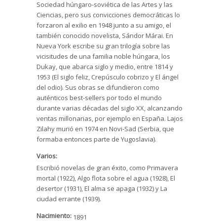
Sociedad húngaro-soviética de las Artes y las
Ciencias, pero sus convicciones democráticas lo
forzaron al exilio en 1948 junto a su amigo, el
también conocido novelista, Sándor Márai. En
Nueva York escribe su gran trilogía sobre las
vicisitudes de una familia noble húngara, los
Dukay, que abarca siglo y medio, entre 1814 y
1953 (El siglo feliz, Crepúsculo cobrizo y El ángel
del odio). Sus obras se difundieron como
auténticos best-sellers por todo el mundo
durante varias décadas del siglo XX, alcanzando
ventas millonarias, por ejemplo en España. Lajos
Zilahy murió en 1974 en Novi-Sad (Serbia, que
formaba entonces parte de Yugoslavia).
Varios:
Escribió novelas de gran éxito, como Primavera
mortal (1922), Algo flota sobre el agua (1928), El
desertor (1931), El alma se apaga (1932) y La
ciudad errante (1939).
Nacimiento:
1891