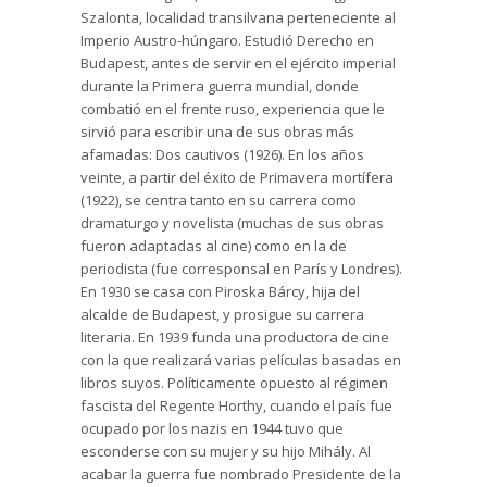
Szalonta, localidad transilvana perteneciente al
Imperio Austro-húngaro. Estudió Derecho en
Budapest, antes de servir en el ejército imperial
durante la Primera guerra mundial, donde
combatió en el frente ruso, experiencia que le
sirvió para escribir una de sus obras más
afamadas: Dos cautivos (1926). En los años
veinte, a partir del éxito de Primavera mortífera
(1922), se centra tanto en su carrera como
dramaturgo y novelista (muchas de sus obras
fueron adaptadas al cine) como en la de
periodista (fue corresponsal en París y Londres).
En 1930 se casa con Piroska Bárcy, hija del
alcalde de Budapest, y prosigue su carrera
literaria. En 1939 funda una productora de cine
con la que realizará varias películas basadas en
libros suyos. Políticamente opuesto al régimen
fascista del Regente Horthy, cuando el país fue
ocupado por los nazis en 1944 tuvo que
esconderse con su mujer y su hijo Mihály. Al
acabar la guerra fue nombrado Presidente de la