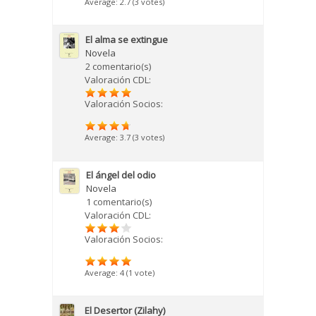
Average:
2.7
(
3
votes)
El alma se extingue
Novela
2 comentario(s)
Valoración CDL:
Valoración Socios:
Average:
3.7
(
3
votes)
El ángel del odio
Novela
1 comentario(s)
Valoración CDL:
Valoración Socios:
Average:
4
(
1
vote)
El Desertor (Zilahy)