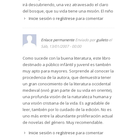
irá descubriendo, una vez atravesado el claro
del bosque, que su vida tiene una misión. El niño
que soñaba con ser caballero se convertirá en
Inicie sesión
o
regístrese
para comentar
hombre, dueño de sí, abierto al encuentro con el
otro, presto al sacrificio, porque ha secundado la
llamada de su conciencia. La misión que se le ha
Enlace permanente
Enviado por
guileto
el
encomendado le descubre su vocación más
Sáb, 13/01/2007 - 00:00
profunda: la entrega a los demás. Verdadera
Bildungsroman, este libro nos hace recordar los
Como sucede con la buena literatura, este libro
mejores pasajes de nuestras lecturas
destinado a público infántil y juvenil es también
preferidas, como Ivanhoe o Las aventuras de
muy apto para mayores. Sorprende al conocer la
Quintin Durwan.
procedencia de la autora, que demuestra tener
un gran conocimiento de la literatura occidental
medieval (vvió gran parte de su vida en oriente),
una profunda visión de la naturaleza humana y
una visión cristiana de la vida. Es agradable de
leer, también por lo cuidado de la edición. No es
uno más entre la abundante proliferación actual
de novelas del género. Muy recomendable.
Inicie sesión
o
regístrese
para comentar