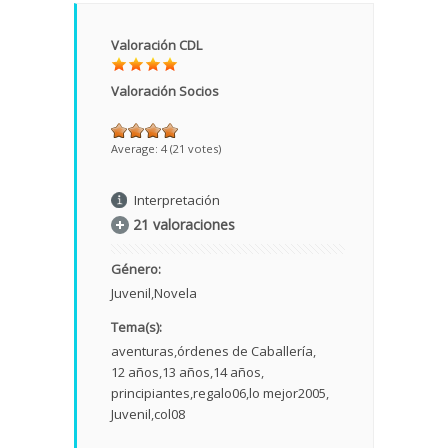
Valoración CDL
Valoración Socios
Average:
4
(
21
votes)
Interpretación
21 valoraciones
Género:
Juvenil
Novela
Tema(s):
aventuras
órdenes de Caballería
12 años
13 años
14 años
principiantes
regalo06
lo mejor2005
Juvenil
col08