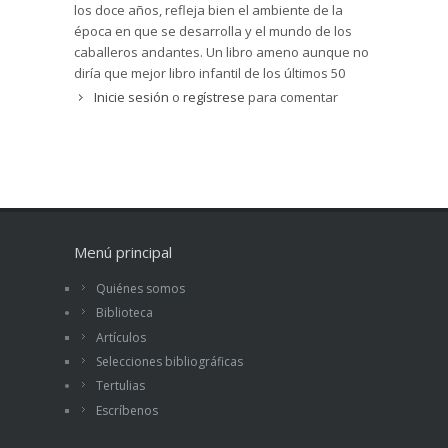
los doce años, refleja bien el ambiente de la
época en que se desarrolla y el mundo de los
caballeros andantes. Un libro ameno aunque no
diría que mejor libro infantil de los últimos 50
años.
Inicie sesión
o
regístrese
para comentar
Menú principal
Quiénes somos
Biblioteca
Artículos
Selecciones bibliográficas
Tertulias
Escríbenos