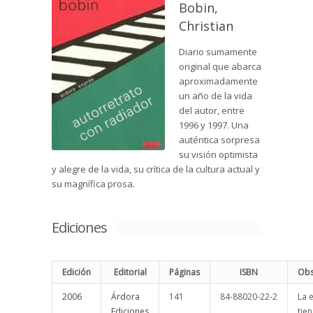
Bobin,
Christian
Diario sumamente
original que abarca
aproximadamente
un año de la vida
del autor, entre
1996 y 1997. Una
auténtica sorpresa
su visión optimista
y alegre de la vida, su crítica de la cultura actual y
su magnífica prosa.
Ediciones
Edición
Editorial
Páginas
ISBN
Obs
2006
Árdora
141
84-88020-22-2
La 
Ediciones
tien