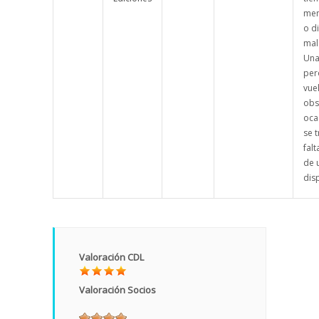
men
o di
mal
Una
per
vue
obs
oca
se 
falt
de 
dis
Valoración CDL
Valoración Socios