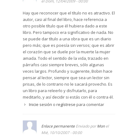
el Dom, 12/04/2009 - 00:00
Hay que reconocer que el título no es atractivo. El
autor, casi al final del libro, hace referencia a
otro posible título que él hubiera dado a este
libro. Pero tampoco era significativo de nada. No
se puede dar título a una obra que es un diario
pero más; que es poesía sin versos; que es abrir
el corazón que se duele por la muerte la mujer
amada. Todo el sentido de la vida, trazado en
párrafos casi siempre breves, sólo algunas
veces largos. Profundo y sugerente, Bobin hace
pensar al lector, siempre que sea un lector sin
prisas, de lo contrario no le sacará provecho. Es
un libro para releerlo y disfrutarlo, para
meditarlo, y así decidir si estás con él o contra él.
Da lo mismo, lo importante es la necesidad de ir
Inicie sesión
o
regístrese
para comentar
al fondo, de cuando en cuando, para buscar la
verdad de nuestra existencia.
Enlace permanente
Enviado por
Mon
el
Mié, 10/10/2007 - 00:00