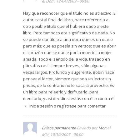
el Dom, 12/04/2009 - 00:00
Hay que reconocer que el título no es atractivo. El
autor, casi al final del libro, hace referencia a
otro posible título que él hubiera dado a este
libro. Pero tampoco era significativo de nada. No
se puede dar título a una obra que es un diario
pero más; que es poesía sin versos; que es abrir
el corazón que se duele por la muerte la mujer
amada. Todo el sentido de la vida, trazado en
párrafos casi siempre breves, sólo algunas
veces largos. Profundo y sugerente, Bobin hace
pensar al lector, siempre que sea un lector sin
prisas, de lo contrario no le sacará provecho. Es
un libro para releerlo y disfrutarlo, para
meditarlo, y así decidir si estás con él o contra él.
Da lo mismo, lo importante es la necesidad de ir
Inicie sesión
o
regístrese
para comentar
al fondo, de cuando en cuando, para buscar la
verdad de nuestra existencia.
Enlace permanente
Enviado por
Mon
el
Mié, 10/10/2007 - 00:00