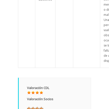
men
o di
mal
Una
per
vue
obs
oca
se 
falt
de 
dis
Valoración CDL
Valoración Socios