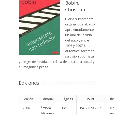
Bobin,
Christian
Diario sumamente
original que abarca
aproximadamente
un año de la vida
del autor, entre
1996 y 1997. Una
auténtica sorpresa
su visión optimista
y alegre de la vida, su crítica de la cultura actual y
su magnífica prosa.
Ediciones
Edición
Editorial
Páginas
ISBN
Obs
2006
Árdora
141
84-88020-22-2
La 
Ediciones
tien