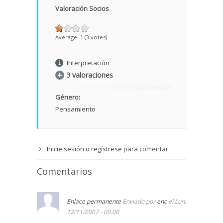
Valoración Socios
Average:
1
(
3
votes)
Interpretación
3 valoraciones
Género:
Pensamiento
Inicie sesión
o
regístrese
para comentar
Comentarios
Enlace permanente
Enviado por
enc
el Lun,
12/11/2007 - 00:00