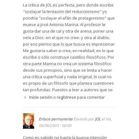
La crítica de JOL es perfecta, pero donde escribe
"soslayar la tentación del reduccionismo" yo
pondría "soslayar el afán de protagonismo" que
mueve a José Antonio Marina. Al profesor le
gusta dar una de cal y otra de arena, poner una
vela a Dios -en el que no cree- y otra al diablo;
por eso pienso que lo que busca es impresionar.
Me gustaría saber si cree, en realidad, en lo que
escribe o sólo construye castillos filosóficos. Por
otra parte Marina no crea un sistema filosófico
desde sus principios, sino que se limita a hacer
una crítica superficial y nada original, lo cual no
es propio de un filósofo que plantea cuestiones
tan profundas. Puestos a leer a autores que se
declaran no creyentes prefiero leer a Savater
Inicie sesión
o
regístrese
para comentar
(se ve más facilmente por dónde va) o a Gustavo
Bueno, que es más sólido filosóficamente y
trasluce una mayor sinceridad personal, por
Enlace permanente
Enviado por
JOL
el Vie,
mucho que se contradiga (al fin y al cabo el
06/06/2003 - 00:00
hombre es una pura contradicción).
Como es sabido no basta la buena intención