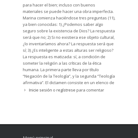
para hacer el bien; incluso con buenos
materiales se puede hacer una obra imperfecta.
Marina comienza haciéndose tres preguntas (11),
ya bien conocidas: 1) ¿Podemos saber algo
seguro sobre la existencia de Dios? La respuesta
será que no; 2) Si no existiera ese objeto cultural,
¿lo inventaríamos ahora? La respuesta será que
sí; 3) ¿Es inteligente a estas alturas ser religioso?
La respuesta es matizada: sí, a condición de
someter la religión a las críticas de la ética
humana. La primera parte lleva por título
“Negación de la Teología”, y la segunda “Teología
afirmativa”. El dictamen consiste en un elenco de
catorce afirmaciones que consideran la religión y
Inicie sesión
o
regístrese
para comentar
Dios como un fenómeno cultural generado por
los hombres (223-228). Las “religiones de
segunda generación” deberían someterse a los
criterios de una ética transcultural. Pero si esta
utopía se alcanzara alguna vez ¿quién garantiza
que algunos no la rompan al día siguiente? La
historia está plagada de pactos entre poderosos
Menú principal