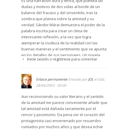
Es una narración dura y tensa, que plantea las
dudas y motivos de dos vidas al borde de un
balance del fracaso y del sinsentido, tras la
sombra que planea sobre la amistad y su
verdad. Sándor Márai demuestra el poder de la
palabra escrita para crear un clima de
interesante reflexión, a la vez que logra
atemperar la crudeza de la realidad con las
buenas maneras y el sentimiento que se apunta
en los detalles de sus personajes. Un novela
Inicie sesión
o
regístrese
para comentar
para tener muy en cuenta que, de alguna
manera, también evoca algunas de las mejores
de Joseph Roth y a las magníficas narraciones de
aquella difícil amistad de Reencuentro y Un alma
Enlace permanente
Enviado por
JOL
el Sáb,
valerosa de Fred Uhlman. ( de Ángel García
28/06/2003 - 00:00
Prieto )
Aun reconociendo su valor literario y el sentido
de la amistad me parece conveniente añadir que
tal amistad está dañada seriamente por el
rencor y pesimismo. Da pena ver el corazón del
protagonista casi envenenado por recuerdos
rumiados por muchos años y que desea echar