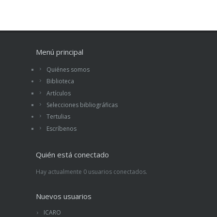
notable y logra mantener la atención en todo
momento. Apunten, por tanto, un nuevo autor en
su lista de escritores reconocidos, el del húngaro
Sándor Márai.
Menú principal
Quiénes somos
Biblioteca
Artículos
Selecciones bibliográficas
Tertulias
Escríbenos
Quién está conectado
Hay actualmente 0 usuarios conectados.
Nuevos usuarios
ICARO