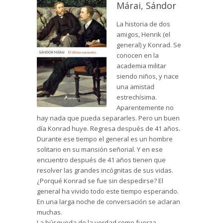
Márai, Sándor
La historia de dos
amigos, Henrik (el
general) y Konrad. Se
conocen en la
academia militar
siendo niños, y nace
una amistad
estrechísima.
Aparentemente no
hay nada que pueda separarles. Pero un buen
día Konrad huye. Regresa después de 41 años.
Durante ese tiempo el general es un hombre
solitario en su mansión señorial. Y en ese
encuentro después de 41 años tienen que
resolver las grandes incógnitas de sus vidas.
¿Porqué Konrad se fue sin despedirse? El
general ha vivido todo este tiempo esperando.
En una larga noche de conversación se aclaran
muchas.
La búsqueda de la verdad como fuerza