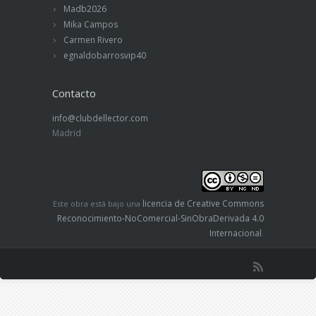
Madb2026
Mika Campos
Carmen Rivero
egnaldobarrosvip40
Contacto
info@clubdellector.com
Madrid
licencia de Creative Commons
Este obra está bajo una
Reconocimiento-NoComercial-SinObraDerivada 4.0
Internacional
.