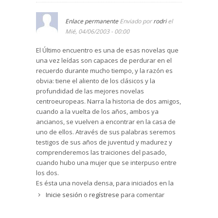
Enlace permanente
Enviado por
rodri
el
Mié, 04/06/2003 - 00:00
El Último encuentro es una de esas novelas que
una vez leídas son capaces de perdurar en el
recuerdo durante mucho tiempo, y la razón es
obvia: tiene el aliento de los clásicos y la
profundidad de las mejores novelas
centroeuropeas. Narra la historia de dos amigos,
cuando a la vuelta de los años, ambos ya
ancianos, se vuelven a encontrar en la casa de
uno de ellos. Através de sus palabras seremos
testigos de sus años de juventud y madurez y
comprenderemos las traiciones del pasado,
cuando hubo una mujer que se interpuso entre
los dos.
Es ésta una novela densa, para iniciados en la
literatura de altos vuelos, escrita con
Inicie sesión
o
regístrese
para comentar
profundidad y donde se deja notar cierto
pesimismo existencial. El estilo es de una riqueza