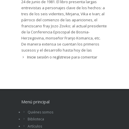
24 de junio de 1981. El libro presenta largas
sangrienta.
entrevistas a personajes clave de los hechos: a
Los videntes son católicos, y cuando la Virgen
tres de los seis videntes, Mirjana, Vika e Ivan; al
Santísima les explica que todos: católicos,
párroco del comienzo de las apariciones, el
ortodoxos y musulmanes rezan al mismo Dios,
franciscano fray Jozo Zovko; al actual presidente
uno de los jóvenes le pregunta ingenuamente si
de la Conferencia Episcopal de Bosnia-
entonces es lo mismo ser una cosa que otra. La
Herzegovina, monseñor Franjo Komarica, etc.
Vigen le contesta con paciencia: "Piensa por qué
De manera extensa se cuentan los primeros
me estoy apareciendo precisamente a
sucesos y el desarrollo hasta hoy de las
vosotros".
apariciones. Se describe bien el ambiente de
Inicie sesión
o
regístrese
para comentar
conversión de los peregrinos, la experiencia
profunda de fe de los que allí acuden. Pero es
claro a la hora de exponer la postura de la
Iglesia: la franca oposición del obispo de la
diócesis de Mostar, a la que pertenece
Medjugorje, en la época de los primeros
sucesos, y también del actual, moseñor Ratko
Menú principal
Peric. La única declaración oficial de la Iglesia es
de la Conferencia Episcopal de la ex Yugoslavia,
Quiénes somos
en 1991: no puede afirmarse que se esté
Biblioteca
tratando de apariciones sobrenaturales y
Artículos
revelaciones. Pero no es el juicio oficial y