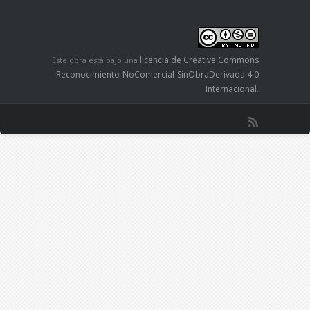
concelebrando, por no hablar de la penitencia: a
Medjugorje se le llama el confesonario del
mundo. También se incluyen relatos de
conversiones y otros testimonios en torno al
licencia de Creative Commons
Este obra está bajo una
fenómeno.
Reconocimiento-NoComercial-SinObraDerivada 4.0
Con lo que nos escribe Jesús García podemos
Internacional
.
adentrarnos bien, cara a una simple curiosidad o
a una posible peregrinación, en los asombrosos
sucesos de Medjugorje: tanto del impresionante
clima de conversión que allí se respira, como del
continuo hecho de las apariciones: no olvidemos
que estas continúan, incluso diarias a alguno de
los videntes.