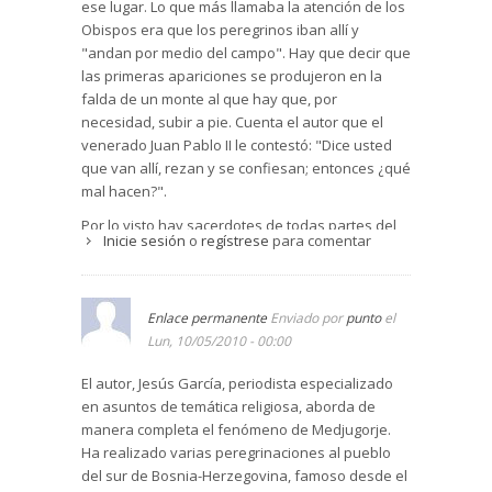
ese lugar. Lo que más llamaba la atención de los
Obispos era que los peregrinos iban allí y
"andan por medio del campo". Hay que decir que
las primeras apariciones se produjeron en la
falda de un monte al que hay que, por
necesidad, subir a pie. Cuenta el autor que el
venerado Juan Pablo II le contestó: "Dice usted
que van allí, rezan y se confiesan; entonces ¿qué
mal hacen?".
Por lo visto hay sacerdotes de todas partes del
Inicie sesión
o
regístrese
para comentar
mundo que van durante sus vacaciones a
Mediugorie y las pasan allí confesando
peregrinos. Las apariciones comenzaron antes
de la ruptura de la antigua Yugoslavia y de la
Enlace permanente
Enviado por
punto
el
guerra de Bosnia. Pienso que la Madre de Jesús
Lun, 10/05/2010 - 00:00
quiso preparar a aquel país para los grandes
El autor, Jesús García, periodista especializado
males que se avecinaban, por lo que les pidió
en asuntos de temática religiosa, aborda de
oración y penitencia. Con posterioridad los
manera completa el fenómeno de Medjugorje.
videntes dijeron que si se hubiera hecho lo que
Ha realizado varias peregrinaciones al pueblo
la Virgen pidió -fundamentalmente rezar mucho-
del sur de Bosnia-Herzegovina, famoso desde el
no se hubiera producido una guerra tan cruel y