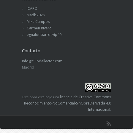
ICARO
Madb2026
Mika Campos
Carmen Rivero
egnaldobarrosvip40
Contacto
info@clubdellector.com
Madrid
licencia de Creative Commons
Este obra está bajo una
Reconocimiento-NoComercial-SinObraDerivada 4.0
Internacional
.