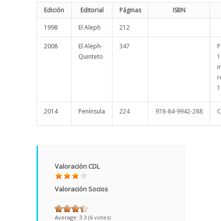
Edición
Editorial
Páginas
ISBN
1998
El Aleph
212
2008
El Aleph-
347
P
Quinteto
1
i
r
1
2014
Península
224
978-84-9942-288
C
Valoración CDL
Valoración Socios
Average:
3.3
(
6
votes)