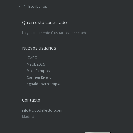
Al libro no le sobran palabras y el autor hace un
Escríbenos
uso espléndido de los sustantivos y adjetivos,
elabora hermosas comparaciones y frases de
Quién está conectado
gran fuerza. Se lee muy bien.
Hay actualmente 0 usuarios conectados.
Nuevos usuarios
ICARO
Madb2026
Mika Campos
Carmen Rivero
egnaldobarrosvip40
Contacto
info@clubdellector.com
Madrid