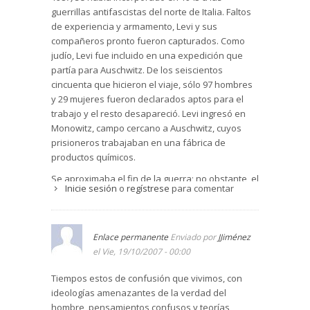
guerrillas antifascistas del norte de Italia. Faltos
de experiencia y armamento, Levi y sus
compañeros pronto fueron capturados. Como
judío, Levi fue incluido en una expedición que
partía para Auschwitz. De los seiscientos
cincuenta que hicieron el viaje, sólo 97 hombres
y 29 mujeres fueron declarados aptos para el
trabajo y el resto desapareció. Levi ingresó en
Monowitz, campo cercano a Auschwitz, cuyos
prisioneros trabajaban en una fábrica de
productos químicos.
Se aproximaba el fin de la guerra; no obstante, el
Inicie sesión
o
regístrese
para comentar
régimen combinado de trabajo a la intemperie y
escasa alimentación hacía que la media de
supervivencia desde el ingreso de los
prisioneros fuera de tres meses. Monowitz
Enlace permanente
Enviado por
JJiménez
acogía a diez mil presos y la selección periódica
el Vie, 19/10/2007 - 00:00
de los inútiles para el trabajo era el
Tiempos estos de confusión que vivimos, con
procedimiento para hacer sitio a los recién
ideologías amenazantes de la verdad del
llegados. Levi sobrevivió un año, y a los cinco
hombre, pensamientos confusos y teorías
meses ya se consideraba un veterano. Pronto