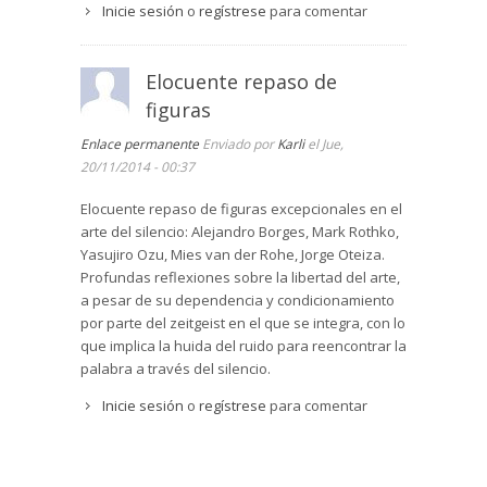
“a los lúcidos placeres del pensamiento y las
Inicie sesión
o
regístrese
para comentar
secretas aventuras del orden”, según dicta el
autor parafraseando a Borges, quién, a su vez,
no dudaría en aplicar esta frase a la lectura del
Elocuente repaso de
libro.
figuras
Martí ha editado un libro elegante y sobrio que
Enlace permanente
Enviado por
Karli
el Jue,
deleita al lector en su dimensión material e
20/11/2014 - 00:37
intelectual. Ha conseguido un libro elemental,
que no simple; complejo, que no complicado,
Elocuente repaso de figuras excepcionales en el
replicando en su exposición lo que demanda a la
arte del silencio: Alejandro Borges, Mark Rothko,
obra de arte: “Sólo a través del sabio manejo de
Yasujiro Ozu, Mies van der Rohe, Jorge Oteiza.
lo elemental estamos en condiciones de obtener
Profundas reflexiones sobre la libertad del arte,
lo complejo”. Así Martí, admira que Mies sea
a pesar de su dependencia y condicionamiento
capaz de alcanzar la objetividad en la expresión
por parte del zeitgeist en el que se integra, con lo
de la estructura, no como fruto de la invención,
que implica la huida del ruido para reencontrar la
sino como expresión interna de una época. “El
palabra a través del silencio.
mundo es algo dado que no es preciso inventar
Inicie sesión
o
regístrese
para comentar
sino tan sólo reconocer, dotándolo de una forma
estable y comprensible”.
Aquí surgiría el enfrentamiento con el lenguaje
como expresión de lo individual, lo novedoso, lo