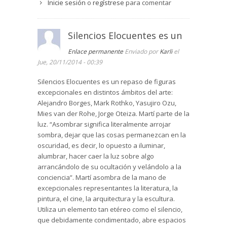
Inicie sesión
o
regístrese
para comentar
Silencios Elocuentes es un
Enlace permanente
Enviado por
Karli
el
Jue, 20/11/2014 - 00:39
Silencios Elocuentes es un repaso de figuras
excepcionales en distintos ámbitos del arte:
Alejandro Borges, Mark Rothko, Yasujiro Ozu,
Mies van der Rohe, Jorge Oteiza. Martí parte de la
luz. “Asombrar significa literalmente arrojar
sombra, dejar que las cosas permanezcan en la
oscuridad, es decir, lo opuesto a iluminar,
alumbrar, hacer caer la luz sobre algo
arrancándolo de su ocultación y velándolo a la
conciencia”. Martí asombra de la mano de
excepcionales representantes la literatura, la
pintura, el cine, la arquitectura y la escultura.
Utiliza un elemento tan etéreo como el silencio,
que debidamente condimentado, abre espacios