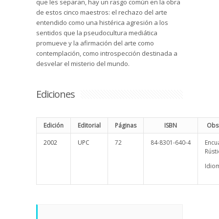
que les separan, hay un rasgo común en la obra
de estos cinco maestros: el rechazo del arte
entendido como una histérica agresión a los
sentidos que la pseudocultura mediática
promueve y la afirmación del arte como
contemplación, como introspección destinada a
desvelar el misterio del mundo.
Ediciones
Edición
Editorial
Páginas
ISBN
Obs
2002
UPC
72
84-8301-640-4
Encu
Rústi
Idio