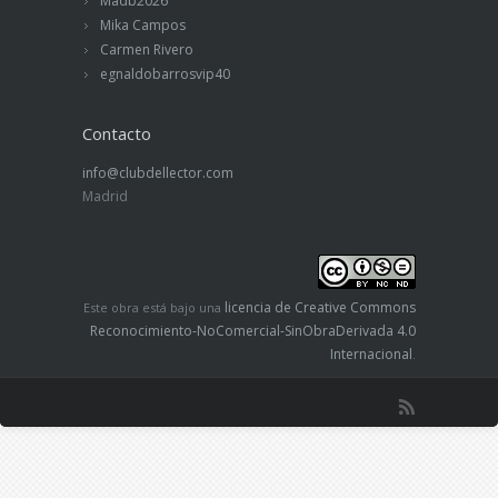
Madb2026
Mika Campos
Carmen Rivero
egnaldobarrosvip40
Contacto
info@clubdellector.com
Madrid
licencia de Creative Commons
Este obra está bajo una
Reconocimiento-NoComercial-SinObraDerivada 4.0
Internacional
.