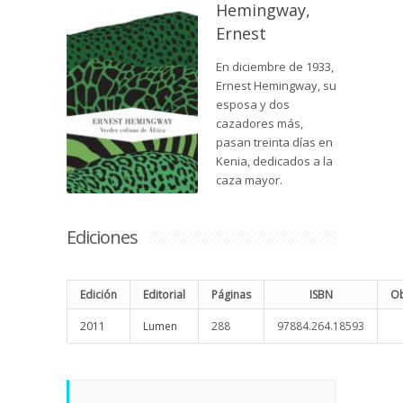
Hemingway,
Ernest
En diciembre de 1933,
Ernest Hemingway, su
esposa y dos
cazadores más,
pasan treinta días en
Kenia, dedicados a la
caza mayor.
Ediciones
Edición
Editorial
Páginas
ISBN
Ob
2011
Lumen
288
97884.264.18593