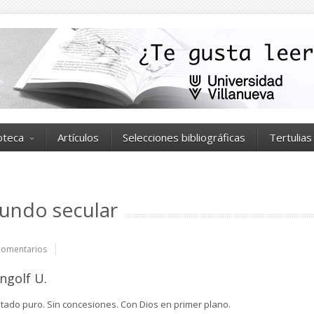
ioteca
Artículos
Selecciones bibliográficas
Tertulias
undo secular
Comentarios
Ingolf U.
tado puro. Sin concesiones. Con Dios en primer plano.