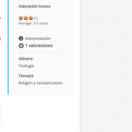
Valoración Socios
n
Average:
3
(
1
vote)
Interpretación
l
1 valoraciones
Género:
Teología
Tema(s):
Religión y secularizacion