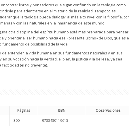
 encontrar libros y pensadores que sigan confiando en la teología como
cindible para adentrarse en el misterio de la realidad. Tampoco es
iderar que la teología puede dialogar al más alto nivel con la filosofía, co
humanas y con las naturales en la inmanencia de este mundo.
guna otra disciplina del espíritu humano está más preparada para pensar
ia y orientar al ser humano hacia ese «presente último» de Dios, que es e
 fundamento de posibilidad de la vida.
ólo de entender la vida humana en sus fundamentos naturales y en sus
en su vocación hacia la verdad, el bien, la justicia y la belleza, ya sea
 facticidad (el no creyente).
Páginas
ISBN
Observaciones
300
9788430119615