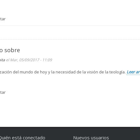
tar
o sobre
aita
el Mar, 05/09/2017 - 11:09
ación del mundo de hoy y la necesidad de la visión de la teología.
Leer ar
tar
Quién está conectado
Nuevos usuarios