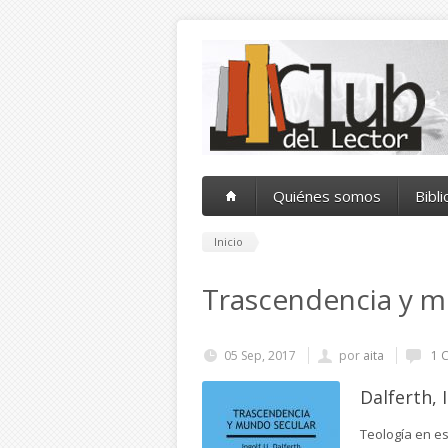
Pasar al contenido principal
Quiénes somos
Bibl
Inicio
Trascendencia y m
05 Sep, 2017
por
aita
1 
Dalferth, 
Teología en es