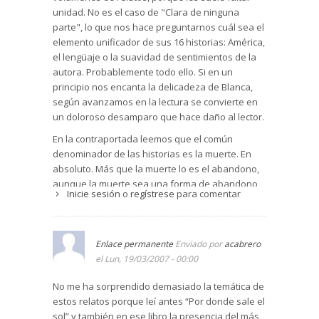
unidad. No es el caso de "Clara de ninguna
parte", lo que nos hace preguntarnos cuál sea el
elemento unificador de sus 16 historias: América,
el lengüaje o la suavidad de sentimientos de la
autora. Probablemente todo ello. Si en un
principio nos encanta la delicadeza de Blanca,
según avanzamos en la lectura se convierte en
un doloroso desamparo que hace daño al lector.
En la contraportada leemos que el común
denominador de las historias es la muerte. En
absoluto. Más que la muerte lo es el abandono,
aunque la muerte sea una forma de abandono
Inicie sesión
o
regístrese
para comentar
por ejemplo en "El temblor" (pág.45). El abandono
de la mujer por su marido resulta cruel en "El
Arco" (pág.83) o "La Boliviana" (pag.219). "Clara
de ninguna parte" (pág.30) es un relato
Enlace permanente
Enviado por
acabrero
maravilloso en el que la Muerte espera
el Lun, 19/03/2007 - 00:00
paciéntemente a la cabecera de Clara para que
No me ha sorprendido demasiado la temática de
la niña pueda despedirse de su madre, a la que
estos relatos porque leí antes “Por donde sale el
espera desde hace dos meses. Finalmente la
sol” y también en ese libro la presencia del más
Muerte -esa señora azul- se cansa de esperar.