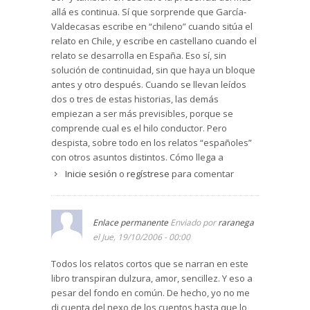
allá es continua. Sí que sorprende que García-
También se produce el abandono por parte de la
Valdecasas escribe en “chileno” cuando sitúa el
madre en "Domingo de Ramos" (pág.206). En "El
relato en Chile, y escribe en castellano cuando el
palo borracho" (pág.186) la sensación de vacío
relato se desarrolla en España. Eso sí, sin
viene producida por la amenaza de venta de la
solución de continuidad, sin que haya un bloque
casa familiar. De una enorme delicadeza resulta
antes y otro después. Cuando se llevan leídos
ser "Las escaleras" (pág.149), en la que un poeta
dos o tres de estas historias, las demás
español, exiliado en México con motivo de la
empiezan a ser más previsibles, porque se
Guerra Civil, regresa a España. Hay historias
comprende cual es el hilo conductor. Pero
buenísimas de aparecidos en "La reunión"
despista, sobre todo en los relatos “españoles”
(pág.66) o en "El hombre del desierto" (pág.131).
con otros asuntos distintos. Cómo llega a
Es muy hermoso cómo la autora incluye en sus
meterse la autora en la situación del moribundo,
relatos las creencias indígenas, por ejemplo en
Inicie sesión
o
regístrese
para comentar
en el momento del trance, en el que sale de un
"Nanai" (pág.16); o la convivencia entre razas en
“casi”, es algo que no he leído nunca. Puede
"Volver al Sur" (pág.115). Por fin encontramos
parecer tremendo, angustioso, pero también
humor en "El premio" (pág.136), historia que
Enlace permanente
Enviado por
raranega
revelador...
debería ir situada la última para aliviarnos de
el Jue, 19/10/2006 - 00:00
tantas penas.
Todos los relatos cortos que se narran en este
Blanca García-Valdecasas tiene la habilidad de
libro transpiran dulzura, amor, sencillez. Y eso a
dibujar escenas en las que al lector le es fácil
pesar del fondo en común. De hecho, yo no me
introducirse. Hay que lamentar que el primer
di cuenta del nexo de los cuentos hasta que lo