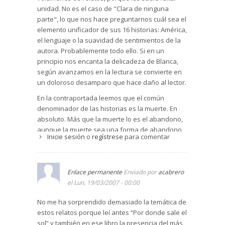
unidad. No es el caso de "Clara de ninguna
parte", lo que nos hace preguntarnos cuál sea el
elemento unificador de sus 16 historias: América,
el lengüaje o la suavidad de sentimientos de la
autora. Probablemente todo ello. Si en un
principio nos encanta la delicadeza de Blanca,
según avanzamos en la lectura se convierte en
un doloroso desamparo que hace daño al lector.
En la contraportada leemos que el común
denominador de las historias es la muerte. En
absoluto. Más que la muerte lo es el abandono,
aunque la muerte sea una forma de abandono
Inicie sesión
o
regístrese
para comentar
por ejemplo en "El temblor" (pág.45). El abandono
de la mujer por su marido resulta cruel en "El
Arco" (pág.83) o "La Boliviana" (pag.219). "Clara
de ninguna parte" (pág.30) es un relato
Enlace permanente
Enviado por
acabrero
maravilloso en el que la Muerte espera
el Lun, 19/03/2007 - 00:00
paciéntemente a la cabecera de Clara para que
No me ha sorprendido demasiado la temática de
la niña pueda despedirse de su madre, a la que
estos relatos porque leí antes “Por donde sale el
espera desde hace dos meses. Finalmente la
sol” y también en ese libro la presencia del más
Muerte -esa señora azul- se cansa de esperar.