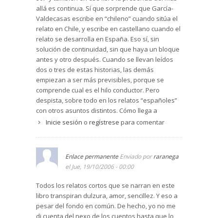
allá es continua. Sí que sorprende que García-
También se produce el abandono por parte de la
Valdecasas escribe en “chileno” cuando sitúa el
madre en "Domingo de Ramos" (pág.206). En "El
relato en Chile, y escribe en castellano cuando el
palo borracho" (pág.186) la sensación de vacío
relato se desarrolla en España. Eso sí, sin
viene producida por la amenaza de venta de la
solución de continuidad, sin que haya un bloque
casa familiar. De una enorme delicadeza resulta
antes y otro después. Cuando se llevan leídos
ser "Las escaleras" (pág.149), en la que un poeta
dos o tres de estas historias, las demás
español, exiliado en México con motivo de la
empiezan a ser más previsibles, porque se
Guerra Civil, regresa a España. Hay historias
comprende cual es el hilo conductor. Pero
buenísimas de aparecidos en "La reunión"
despista, sobre todo en los relatos “españoles”
(pág.66) o en "El hombre del desierto" (pág.131).
con otros asuntos distintos. Cómo llega a
Es muy hermoso cómo la autora incluye en sus
meterse la autora en la situación del moribundo,
relatos las creencias indígenas, por ejemplo en
Inicie sesión
o
regístrese
para comentar
en el momento del trance, en el que sale de un
"Nanai" (pág.16); o la convivencia entre razas en
“casi”, es algo que no he leído nunca. Puede
"Volver al Sur" (pág.115). Por fin encontramos
parecer tremendo, angustioso, pero también
humor en "El premio" (pág.136), historia que
Enlace permanente
Enviado por
raranega
revelador...
debería ir situada la última para aliviarnos de
el Jue, 19/10/2006 - 00:00
tantas penas.
Todos los relatos cortos que se narran en este
Blanca García-Valdecasas tiene la habilidad de
libro transpiran dulzura, amor, sencillez. Y eso a
dibujar escenas en las que al lector le es fácil
pesar del fondo en común. De hecho, yo no me
introducirse. Hay que lamentar que el primer
di cuenta del nexo de los cuentos hasta que lo