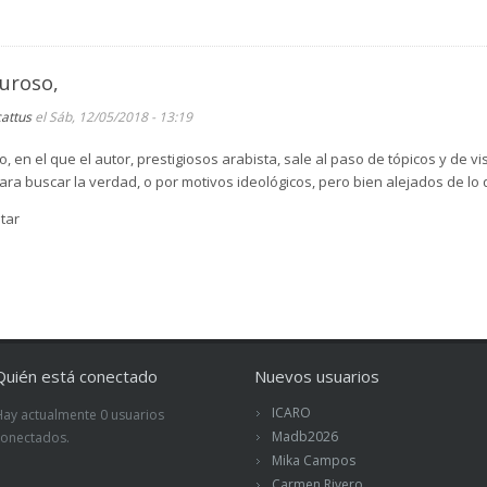
guroso,
cattus
el Sáb, 12/05/2018 - 13:19
, en el que el autor, prestigiosos arabista, sale al paso de tópicos y de
a buscar la verdad, o por motivos ideológicos, pero bien alejados de lo
tar
Quién está conectado
Nuevos usuarios
ICARO
Hay actualmente 0 usuarios
Madb2026
conectados.
Mika Campos
Carmen Rivero