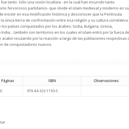
 fue tanto. Sólo una visión localista - en la cual han incurrido tanto
omo fervorosos partidarios- que olvide el islam medieval y moderno en s
e insistir en esa mixtificación histórica y desconocer que la Península
 la única tierra de confrontación entre esa religión y su cultura correlativa
 los países conquistados por los árabes: Sicilia, Bulgaria, Grecia,
 India... también son territorios en los cuales el islam entró por la fueza d
e acabó reculando por la reacción a largo de las poblaciones respectivas 
ión de conquistadores nuevos.
Páginas
ISBN
Observaciones
0
978-84-323-1150-5
tar