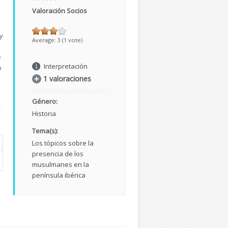
Valoración Socios
u
 y
Average:
3
(
1
vote)
e
Interpretación
o
1 valoraciones
Género:
Historia
Tema(s):
Los tópicos sobre la
presencia de los
musulmanes en la
península ibérica