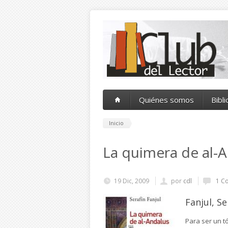
Pasar al contenido principal
Quiénes somos
Bibl
Inicio
La quimera de al-
19 Dic, 2009
por
cdl
1 Co
Fanjul, Se
Para ser un t