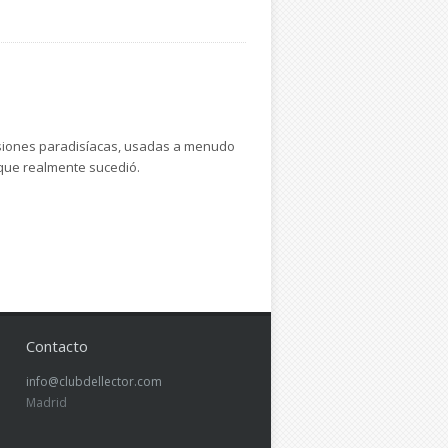
 visiones paradisíacas, usadas a menudo
 que realmente sucedió.
Contacto
info@clubdellector.com
Madrid