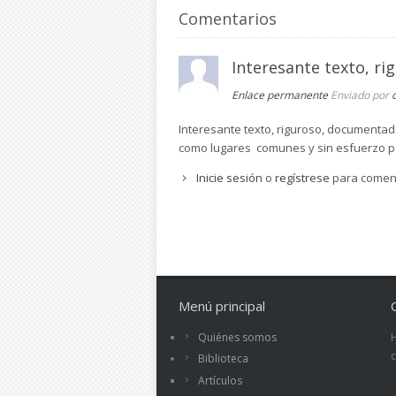
Comentarios
Interesante texto, ri
Enlace permanente
Enviado por
Interesante texto, riguroso, documentado
como lugares comunes y sin esfuerzo par
Inicie sesión
o
regístrese
para comen
Menú principal
Quiénes somos
Biblioteca
Artículos