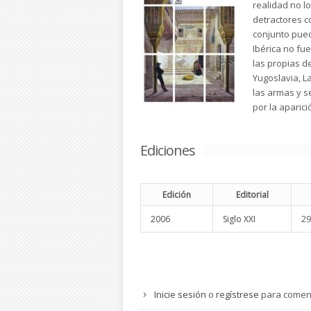
realidad no lo
detractores c
conjunto pued
Ibérica no fue
las propias de
Yugoslavia, La
las armas y s
por la aparic
Ediciones
Edición
Editorial
2006
Siglo XXI
29
Inicie sesión
o
regístrese
para comen