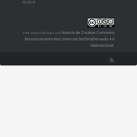
Madrid
licencia de Creative Commons
Este obra está bajo una
Reconocimiento-NoComercial-SinObraDerivada 4.0
Internacional
.