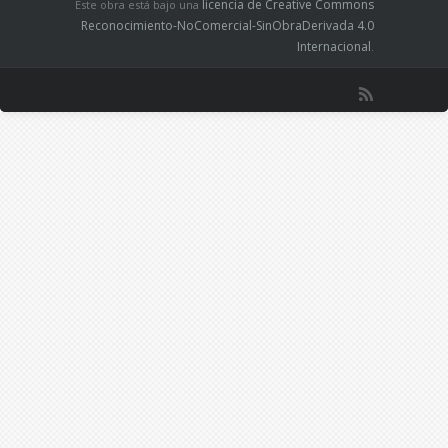
licencia de Creative Commons
Este obra está bajo una
Reconocimiento-NoComercial-SinObraDerivada 4.0
Internacional
.