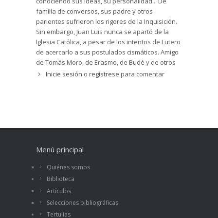
conociendo sus ideas, su personalidad... De
familia de conversos, sus padre y otros
parientes sufrieron los rigores de la Inquisición.
Sin embargo, Juan Luis nunca se apartó de la
Iglesia Católica, a pesar de los intentos de Lutero
de acercarlo a sus postulados cismáticos. Amigo
de Tomás Moro, de Erasmo, de Budé y de otros
humanistas del norte de Europa, se relacionó
Inicie sesión
o
regístrese
para comentar
menos con los italianos. Escribió mucho, casi
siempre en latín, y fue un defensor de las
humanidades, de la educación y de la paz, en
unas circunstancias históricas complejas y de
notables cambios. Una figura que merece la
pena conocer y reivindicar. Luis Ramoneda
Menú principal
Quiénes somos
Biblioteca
Artículos
Selecciones bibliográficas
Tertulias