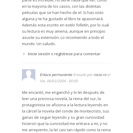
parte es increible, no tiene nada que ver, como
sino como una ocasión de asomarse a la
de la venganza, nos sentimos estremecidos. En
en la mayoría de los casos, con las distintas
profundidad y complejidad del alma humana.
definitiva, una novela que nos atrapa de
peliculas que se han hecho de el. Si has visto
“No olvidéis nunca que hasta el día en que Dios
principio a fin.
alguna y te ha gustado el libro te apasionará.
se digne descifrar el porvenir al hombre, toda la
Además esta escrito en estilo folletín, por lo cual
La historia de la vida de Edmon Dantés, el Conde
sabiduría estará resumida en dos palabras:
su lectura es muy amena, aunque en principio
de Montecristo, es la historia de una persona
¡Confiar y esperar!”.
asuste su extensión. Lo recomiendo a todo el
que sale de un sufrimiento humano muy
mundo. Un saludo.
profundo – traición, odio, mentira, etc. – para
convertirse en una persona justa, aunque en
Inicie sesión
o
regístrese
para comentar
ocasiones se respire demasiado el deseo de la
venganza. Nuestro personaje acaba
reconociendo que su vida ha sido un proyecto
Enlace permanente
Enviado por
rocio ro
el
premeditado en el que termina por descubrir
Vie, 06/02/2004 - 00:00
que la sabiduría humana nunca iguala a la
sabiduría de Dios y que, por tanto sólo es Dios el
Me encantó, me enganchó y lo leí después de
que puede juzgar los hechos humanos de las
leer una preciosa novela, la reina del sur, la
personas concretas.
protagonista se aficiona a la lectura leyendo en
El personaje del Conde de Montecristo aparece
la cárcel la novela del conde de montecristo, sus
como un héroe que se va forjando poco a poco,
ganas de seguir leyendo y su gran curiosidad
en la soledad, en la miseria humana, en el
hicieron que la curiosidad me entrara a mi, y no
sufrimiento, pero también en la compasión y en
me arrepiento, la leí casi tan rápido como la reina