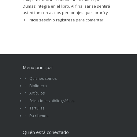
Dumas integra en el libro. Al finalizar se sentirá
usted tan cerca a los personajes que llorará y
reirá como si fueran sus propios amigos.
Inicie sesión
o
regístrese
para comentar
Menú principal
Quiénes somos
Biblioteca
Artículos
Selecciones bibliográficas
Tertulias
Escríbenos
Quién está conectado