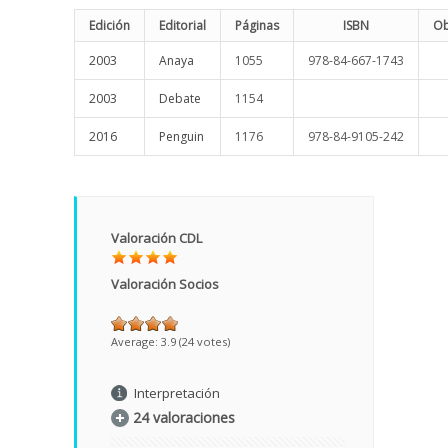
Edición
Editorial
Páginas
ISBN
Ob
2003
Anaya
1055
978-84-667-1743
2003
Debate
1154
2016
Penguin
1176
978-84-9105-242
Valoración CDL
Valoración Socios
Average:
3.9
(
24
votes)
Interpretación
24 valoraciones