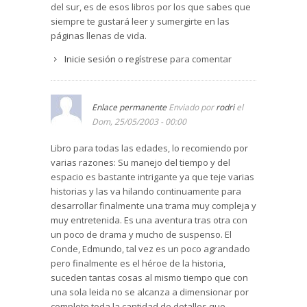
la misericordia. Su personalidad atrae a todas
del sur, es de esos libros por los que sabes que
las personas que le rodean pero principalmente
siempre te gustará leer y sumergirte en las
llama la atención del lector, que, aunque quiera
páginas llenas de vida.
es incapaz de seguir pasando páginas para ver
Inicie sesión
o
regístrese
para comentar
cómo transcurre la historia de este misterioso
personaje, que esconde detrás de sí una
persona cargada de sentimientos, afectos,
recuerdos, etc.
Enlace permanente
Enviado por
rodri
el
Dom, 25/05/2003 - 00:00
Aunque es una novela clásica, su contenido es
profundamente moderno y actual porque refleja
Libro para todas las edades, lo recomiendo por
cómo es la naturaleza humana en las diferentes
varias razones: Su manejo del tiempo y del
situaciones y circunstancias de la vida.
espacio es bastante intrigante ya que teje varias
historias y las va hilando continuamente para
desarrollar finalmente una trama muy compleja y
muy entretenida. Es una aventura tras otra con
un poco de drama y mucho de suspenso. El
Conde, Edmundo, tal vez es un poco agrandado
pero finalmente es el héroe de la historia,
suceden tantas cosas al mismo tiempo que con
una sola leida no se alcanza a dimensionar por
completo toda la cantidad de detalles que