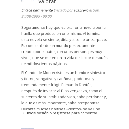
valorar
racionamiento, quienes son los causantes de su
desdicha. El mismo abate se arrepiente de
Enlace permanente
Enviado por
acabrero
el Sáb,
habérselo hecho ver, pues de inmediato le
24/09/2005 - 00:00
cambia la cara. Desde ese mismo momento en el
corazón de Dantés solo hay odio y deseos de
Seguramente hay que valorar una novela por la
encontrarse con sus enemigos. Lo tremendo del
huella que produce en uno mismo. Al terminar
relato es como Dumas es capaz de meter al
esta novela se siente, diría yo, como un zarpazo.
lector en los sentimientos del protagonista,
Es como salir de un mundo perfectamente
poniéndole de su lado.
creado por el autor, con unos personajes muy
vivos, que se meten en la vida del lector después
Es una historia en la que aparecen todos los
de mil doscientas páginas.
pecados capitales. Es tremendo pensar que la
envidia, sin más, sin motivaciones previas, es
El Conde de Montecristo es un hombre siniestro
capaz de destrozar a una persona, de una
y tierno, vengativo y cariñoso, poderoso y
manera consciente y vil como lo traman Danglars
tremendamente frágil. Edmundo Dantés,
y Fernando. La injusticia manifiesta de un
después de invocar al Dios vengativo, como el
hombre, Villefort, que tendría que impartir justicia
sustento de su atribulada vida, sabe perdonar y,
y no le importa meter a un hombre en el
lo que es más importante, sabe arrepentirse.
calabozo de por vida con tal de salvar su honor.
Durante muchas páginas –cientos- se va uno
La codicia, que aparece en todos los personajes,
Inicie sesión
o
regístrese
para comentar
compadeciendo de la amargura de un hombre
prácticamente, excepto en Montecristo, que lo
que busca castigar. Que se siente llamado por
tiene todo y es magnánimo con sus bienes. La
Dios para producir el dolor. Y al mismo tiempo el