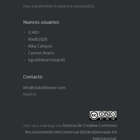
Hay actualmente 0 usuarios conectados.
Nuevos usuarios
ICARO
Madb2026
Mika Campos
Carmen Rivero
egnaldobarrosvip40
Contacto
info@clubdellector.com
Madrid
licencia de Creative Commons
Este obra está bajo una
Reconocimiento-NoComercial-SinObraDerivada 4.0
Internacional
.