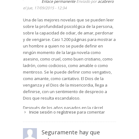
Enlace permanente
Enviado por
acabrero
el Jue, 17/09/2015 - 12:34
Una de las mejores novelas que se pueden leer
sobre la profundidad psicológica de la persona,
sobre la capacidad de odiar, de amar, perdonar
y de vengarse. Casi 1.200 páginas para mostrar a
un hombre a quien no se puede definir en
ningún momento de la larga novela como
asesino, como cruel, como buen cristiano, como
ladrón, como codicioso, como amable o como
mentiroso. Se le puede definir como vengativo,
como amante, como caritativo. El Dios de la
venganza y el Dios de la misericordia, llega a
definirse, con un sentimiento de desprecio a
Dios que resulta escandaloso.
Después de los años pasados en la cárcel,
Inicie sesión
o
regístrese
para comentar
cuando consigue huir, dedica muchos de su vida
únicamente a preparar la venganza. Se siente
vengativo desde el mismo momento en que el
Seguramente hay que
abate Faria le hace ver, con un simple