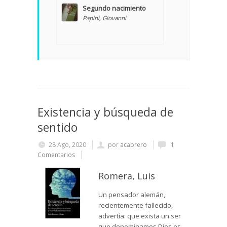
Segundo nacimiento
Papini, Giovanni
Existencia y búsqueda de
sentido
28 Ago, 2020
por
acabrero
1
Comentarios
Romera, Luis
Un pensador alemán,
recientemente fallecido,
advertía: que exista un ser
que denominamos Dios es