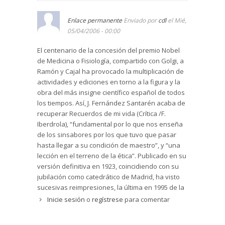
Enlace permanente
Enviado por
cdl
el Mié,
05/04/2006 - 00:00
El centenario de la concesión del premio Nobel
de Medicina o Fisiología, compartido con Golgi, a
Ramón y Cajal ha provocado la multiplicación de
actividades y ediciones en torno a la figura y la
obra del más insigne científico español de todos
los tiempos. Así, J. Fernández Santarén acaba de
recuperar Recuerdos de mi vida (Crítica /F.
Iberdrola), “fundamental por lo que nos enseña
de los sinsabores por los que tuvo que pasar
hasta llegar a su condición de maestro”, y “una
lección en el terreno de la ética”. Publicado en su
versión definitiva en 1923, coincidiendo con su
jubilación como catedrático de Madrid, ha visto
sucesivas reimpresiones, la última en 1995 de la
mano de Alianza. Quienes no lo conozcan
Inicie sesión
o
regístrese
para comentar
descubrirán aquí la brillantez de la prosa, la
precisión de sus escritos científicos, su