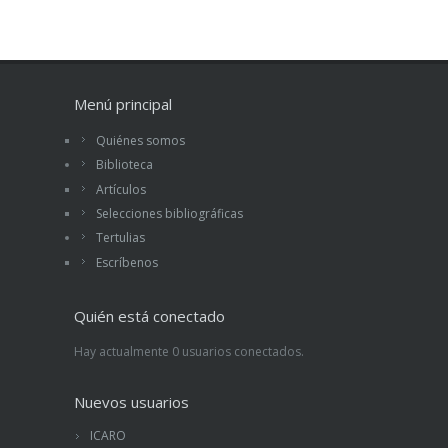
inteligencia, lucidez y sentido del humor.
Menú principal
Quiénes somos
Biblioteca
Artículos
Selecciones bibliográficas
Tertulias
Escríbenos
Quién está conectado
Hay actualmente 0 usuarios conectados.
Nuevos usuarios
ICARO