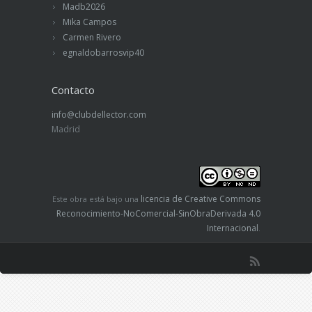
Madb2026
Mika Campos
Carmen Rivero
egnaldobarrosvip40
Contacto
info@clubdellector.com
Madrid
licencia de Creative Commons
Este obra está bajo una
Reconocimiento-NoComercial-SinObraDerivada 4.0
Internacional
.