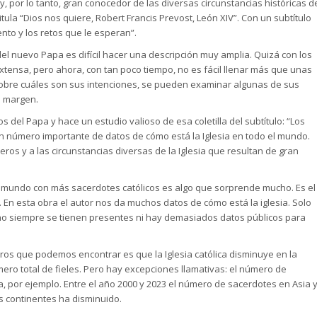
, por lo tanto, gran conocedor de las diversas circunstancias históricas d
titula “Dios nos quiere, Robert Francis Prevost, León XIV”. Con un subtítulo
ento y los retos que le esperan”.
l nuevo Papa es difícil hacer una descripción muy amplia. Quizá con los
ensa, pero ahora, con tan poco tiempo, no es fácil llenar más que unas
sobre cuáles son sus intenciones, se pueden examinar algunas de sus
o margen.
os del Papa y hace un estudio valioso de esa coletilla del subtítulo: “Los
 un número importante de datos de cómo está la Iglesia en todo el mundo.
eros y a las circunstancias diversas de la Iglesia que resultan de gran
el mundo con más sacerdotes católicos es algo que sorprende mucho. Es el
En esta obra el autor nos da muchos datos de cómo está la iglesia. Solo
o siempre se tienen presentes ni hay demasiados datos públicos para
os que podemos encontrar es que la Iglesia católica disminuye en la
ro total de fieles. Pero hay excepciones llamativas: el número de
, por ejemplo. Entre el año 2000 y 2023 el número de sacerdotes en Asia 
s continentes ha disminuido.