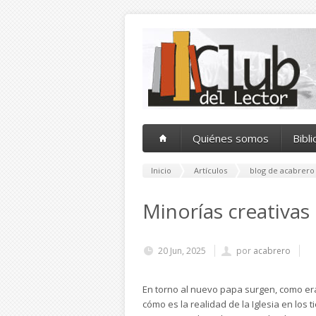
Pasar al contenido principal
Quiénes somos
Bibl
Inicio
Artículos
blog de acabrero
Minorías creativas
20 Jun, 2025
por
acabrero
En torno al nuevo papa surgen, como era
cómo es la realidad de la Iglesia en los 