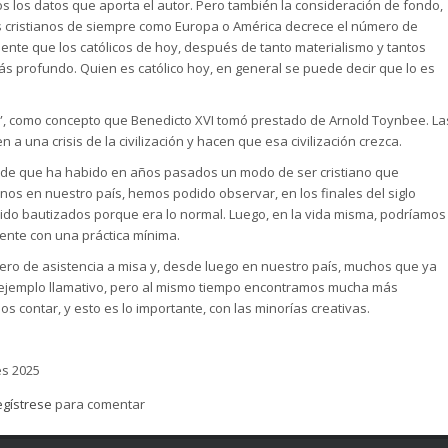
 los datos que aporta el autor. Pero también la consideración de fondo,
es cristianos de siempre como Europa o América decrece el número de
mente que los católicos de hoy, después de tanto materialismo y tantos
 profundo. Quien es católico hoy, en general se puede decir que lo es
as”, como concepto que Benedicto XVI tomó prestado de Arnold Toynbee. La
a una crisis de la civilización y hacen que esa civilización crezca.
de que ha habido en años pasados un modo de ser cristiano que
nos en nuestro país, hemos podido observar, en los finales del siglo
o bautizados porque era lo normal. Luego, en la vida misma, podríamos
gente con una práctica mínima.
ro de asistencia a misa y, desde luego en nuestro país, muchos que ya
un ejemplo llamativo, pero al mismo tiempo encontramos mucha más
 contar, y esto es lo importante, con las minorías creativas.
res 2025
egístrese
para comentar