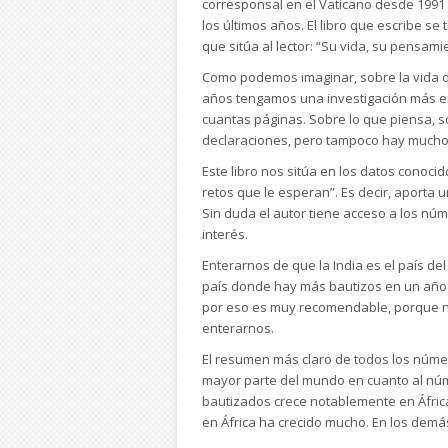
corresponsal en el Vaticano desde 1991 y
los últimos años. El libro que escribe se 
que sitúa al lector: “Su vida, su pensami
Como podemos imaginar, sobre la vida de
años tengamos una investigación más ext
cuantas páginas. Sobre lo que piensa, 
declaraciones, pero tampoco hay much
Este libro nos sitúa en los datos conocid
retos que le esperan”. Es decir, aporta
Sin duda el autor tiene acceso a los núm
interés.
Enterarnos de que la India es el país d
país donde hay más bautizos en un año. 
por eso es muy recomendable, porque n
enterarnos.
El resumen más claro de todos los númer
mayor parte del mundo en cuanto al núme
bautizados crece notablemente en África
en África ha crecido mucho. En los demá