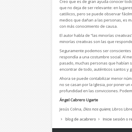
Creo que es de gran ayuda conocer todos
que no deja de ser relevante: en lugar
católicos, pero se puede observar fácil
medios que dañan a las personas, es más
con más conocimiento de causa.
El autor habla de “las minorías creativ
minorías creativas son las que responden 
Seguramente podemos ser conscientes 
respondía a una costumbre social. Al me
pasado, muchas personas que habían sid
encontrar de todo, auténticos santos y 
Ahora se puede contabilizar menor núme
no se casan por la Iglesia, por poner 
profundidad en las convicciones. Podemos
Ángel Cabrero Ugarte
Jesús Colina,
Dios nos quiere
, Libros Lib
blog de acabrero
Inicie sesión
o
r