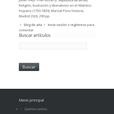
Julián Viejo Yharrassarry,
República de almas
,
Religión, ilustración y liberalismo en el Atlántico
hispano (1750-1830), Marcial Pons historia,
Madrid 2026, 290 pp.
blog de aita
Inicie sesión
o
regístrese
para
comentar
Buscar artículos
Menú principal
Quiénes somos