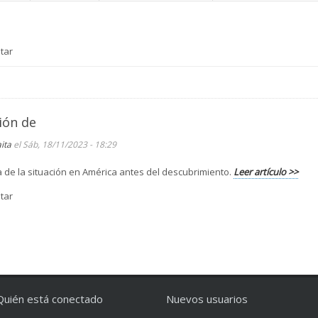
tar
ión de
aita
el Sáb, 18/11/2023 - 18:29
a de la situación en América antes del descubrimiento.
Leer artículo >>
tar
Quién está conectado
Nuevos usuarios