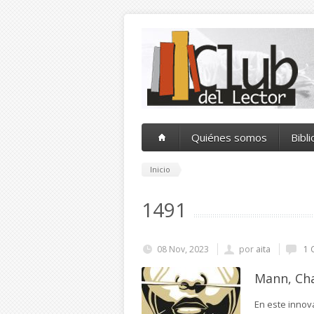
Pasar al contenido principal
Quiénes somos
Bibl
Inicio
1491
08 Nov, 2023
por
aita
1 
Mann, Cha
En este innov