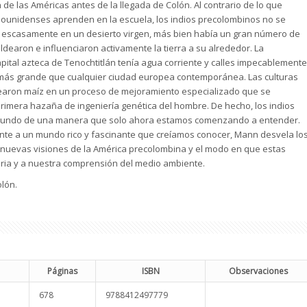
 de las Américas antes de la llegada de Colón. Al contrario de lo que
unidenses aprenden en la escuela, los indios precolombinos no se
 escasamente en un desierto virgen, más bien había un gran número de
ldearon e influenciaron activamente la tierra a su alrededor. La
ital azteca de Tenochtitlán tenía agua corriente y calles impecablemente
 más grande que cualquier ciudad europea contemporánea. Las culturas
earon maíz en un proceso de mejoramiento especializado que se
primera hazaña de ingeniería genética del hombre. De hecho, los indios
mundo de una manera que solo ahora estamos comenzando a entender.
te a un mundo rico y fascinante que creíamos conocer, Mann desvela lo
nuevas visiones de la América precolombina y el modo en que estas
oria y a nuestra comprensión del medio ambiente.
olón.
Páginas
ISBN
Observaciones
678
9788412497779