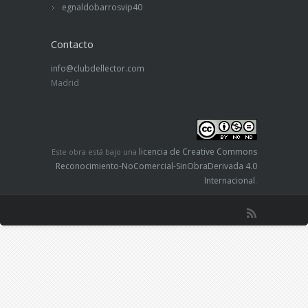
egnaldobarrosvip40
Contacto
info@clubdellector.com
Madrid
licencia de Creative Commons
Este obra está bajo una
Reconocimiento-NoComercial-SinObraDerivada 4.0
Internacional
.