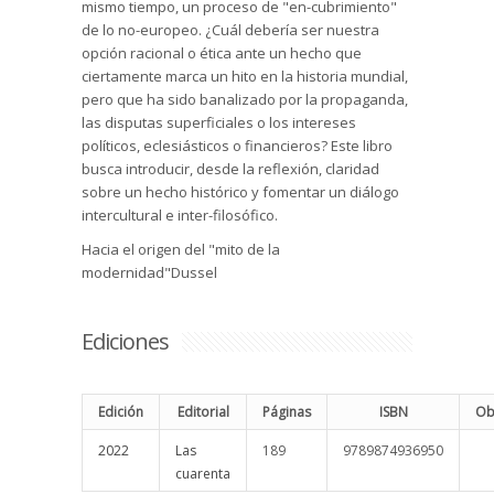
mismo tiempo, un proceso de "en-cubrimiento"
de lo no-europeo. ¿Cuál debería ser nuestra
opción racional o ética ante un hecho que
ciertamente marca un hito en la historia mundial,
pero que ha sido banalizado por la propaganda,
las disputas superficiales o los intereses
políticos, eclesiásticos o financieros? Este libro
busca introducir, desde la reflexión, claridad
sobre un hecho histórico y fomentar un diálogo
intercultural e inter-filosófico.
Hacia el origen del "mito de la
modernidad"Dussel
Ediciones
Edición
Editorial
Páginas
ISBN
Ob
2022
Las
189
9789874936950
cuarenta