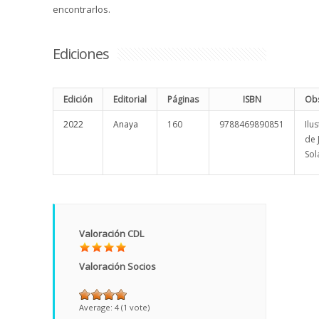
encontrarlos.
Ediciones
Edición
Editorial
Páginas
ISBN
Obs
2022
Anaya
160
9788469890851
Ilu
de 
Sol
Valoración CDL
Valoración Socios
Average:
4
(
1
vote)