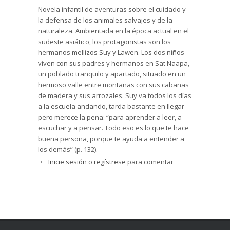
Novela infantil de aventuras sobre el cuidado y
la defensa de los animales salvajes y de la
naturaleza. Ambientada en la época actual en el
sudeste asiático, los protagonistas son los
hermanos mellizos Suy y Lawen. Los dos niños
viven con sus padres y hermanos en Sat Naapa,
un poblado tranquilo y apartado, situado en un
hermoso valle entre montañas con sus cabañas
de madera y sus arrozales. Suy va todos los días
a la escuela andando, tarda bastante en llegar
pero merece la pena: “para aprender a leer, a
escuchar y a pensar. Todo eso es lo que te hace
buena persona, porque te ayuda a entender a
los demás” (p. 132).
Inicie sesión
o
regístrese
para comentar
Sin embargo, su hermana Lawen es especial y
no puede ir al colegio, le cuesta hablar y
expresar sus sentimientos, y se pone muy
nerviosa ante situaciones nuevas y se balancea
compulsivamente. Los médicos de la ciudad le
han diagnosticado un trastorno, probablemente