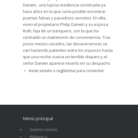
Darwin, una lujosa residencia construida ya
hace años en la que sería posible encontrar
puertas falsas y pasadizos secretos. En ella,
viven el propietario Philip Darwin y su esposa
Ruth, hija de un banquero, con la que ha
contraído un matrimonio de conveniencia. Tras
pocos meses casados, las desavenencias se
van haciendo patentes entre los esposos hasta
que una noche suena un terrible disparo y el
señor Darwin aparece muerto en su despacho.
Tras las investigaciones policiales, todas las
Inicie sesión
o
regístrese
para comentar
pruebas apuntan a que su esposa Ruth puede
haber cometido el crimen, pero su antiguo
prometido Carlton Davies contratará al mejor
detective del país para resolver el caso. Así pues,
en la complicada investigación, además de la
policía de Nueva York, tendrá un papel
fundamental el detective privado McKelvie, un
Menú principal
gran admirador de Sherlock Holmes, que debe
enfrentarse a la mente inteligente, astuta,
Quiénes somos
perversa y retorcida de un asesino sin
Biblioteca