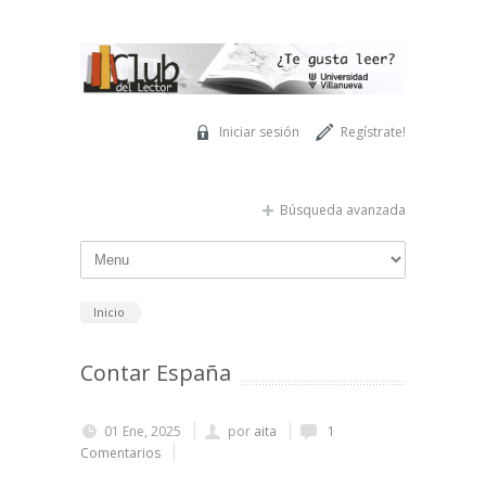
Pasar al contenido principal
Iniciar sesión
Regístrate!
Búsqueda avanzada
Inicio
Contar España
01 Ene, 2025
por
aita
1
Comentarios