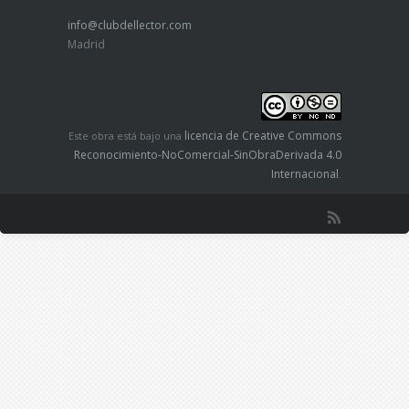
info@clubdellector.com
Madrid
licencia de Creative Commons
Este obra está bajo una
Reconocimiento-NoComercial-SinObraDerivada 4.0
Internacional
.